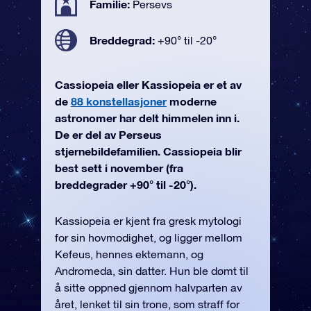
Familie:
Persevs
Breddegrad:
+90° til -20°
Cassiopeia eller Kassiopeia er et av
de
88 konstellasjoner
moderne
astronomer har delt himmelen inn i.
De er del av Perseus
stjernebildefamilien. Cassiopeia blir
best sett i november (fra
breddegrader +90° til -20°).
Kassiopeia er kjent fra gresk mytologi
for sin hovmodighet, og ligger mellom
Kefeus, hennes ektemann, og
Andromeda, sin datter. Hun ble dømt til
å sitte oppned gjennom halvparten av
året, lenket til sin trone, som straff for