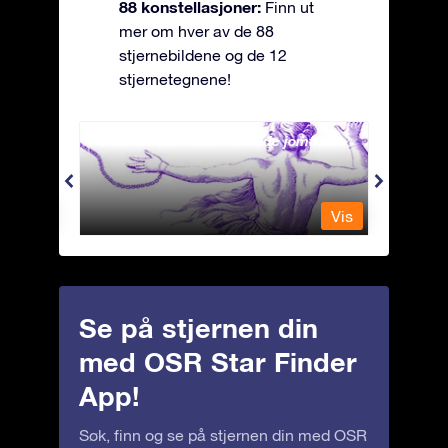
88 konstellasjoner:
Finn ut
mer om hver av de 88
stjernebildene og de 12
stjernetegnene!
Andromeda - Den lenkede jomfrua
Antli
Vis
Vis
Se på stjernen din
med OSR Star Finder
App!
Søk, finn og se på stjernen din med OSR