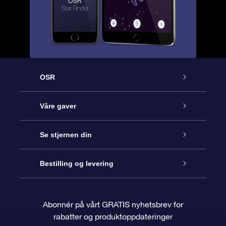
OSR
Kundeservice
Våre gaver
Kontakt oss
Online Stjernegave
Se stjernen din
Bloggen
OSR Gavepakke
Star Register
Bestilling og levering
Ofte stilte spørsmål
Super Star Gift
OSR Star Finder App
Kundeinnlogging
Abonnér på vårt GRATIS nyhetsbrev for
rabatter og produktoppdateringer
Anmeldelser
OSR-gavekortet
Pesontilpasset stjerneside
Betalingsinformasjon