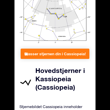
Plasser stjernen din i Cassiopeia!
Hovedstjerner i
Kassiopeia
(Cassiopeia)
Stjernebildet Cassiopeia inneholder