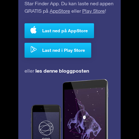
Star Finder App. Du kan laste ned appen
GRATIS på
AppStore
eller
Play Store
!
Last ned på AppStore
Last ned i Play Store
les denne bloggposten
eller