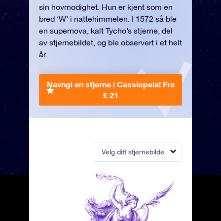
sin hovmodighet. Hun er kjent som en
bred ‘W’ i nattehimmelen. I 1572 så ble
en supernova, kalt Tycho’s stjerne, del
av stjernebildet, og ble observert i et helt
år.
Navngi en stjerne i Cassiopeia!
Fra
£ 21
Velg ditt stjernebilde