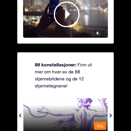
88 konstellasjoner:
Finn ut
mer om hver av de 88
stjernebildene og de 12
stjernetegnene!
Andromeda - Den lenkede jomfrua
Antli
Vis
Vis