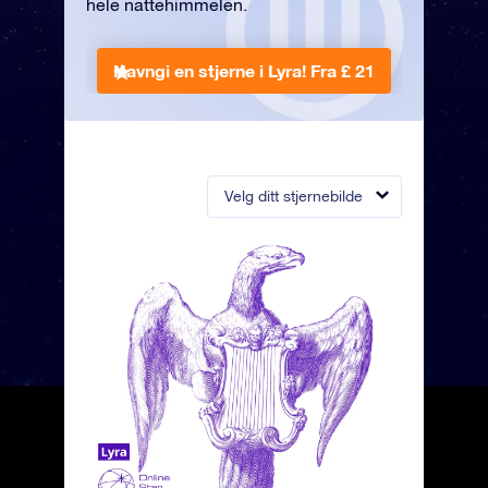
hele nattehimmelen.
Navngi en stjerne i Lyra!
Fra £ 21
Velg ditt stjernebilde