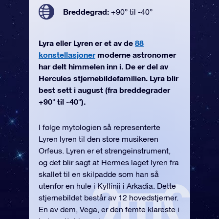
Breddegrad:
+90° til -40°
Lyra eller Lyren er et av de
88
konstellasjoner
moderne astronomer
har delt himmelen inn i. De er del av
Hercules stjernebildefamilien. Lyra blir
best sett i august (fra breddegrader
+90° til -40°).
I følge mytologien så representerte
Lyren lyren til den store musikeren
Orfeus. Lyren er et strengeinstrument,
og det blir sagt at Hermes laget lyren fra
skallet til en skilpadde som han så
utenfor en hule i Kyllínii i Arkadia. Dette
stjernebildet består av 12 hovedstjerner.
En av dem, Vega, er den femte klareste i