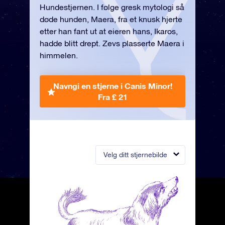
Hundestjernen. I følge gresk mytologi så
døde hunden, Maera, fra et knusk hjerte
etter han fant ut at eieren hans, Ikaros,
hadde blitt drept. Zevs plasserte Maera i
himmelen.
Navngi en stjerne i Canis Minor!
Fra £ 21
Velg ditt stjernebilde