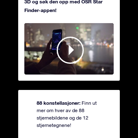
3D og søk den opp med OSR Star
Finder-appen!
88 konstellasjoner:
Finn ut
mer om hver av de 88
stjernebildene og de 12
stjernetegnene!