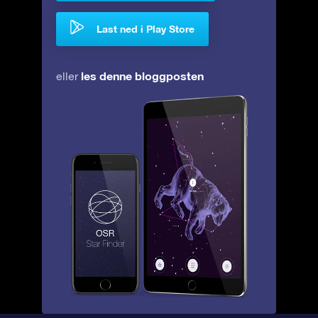
Last ned i Play Store
les denne bloggposten
eller