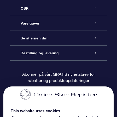
OSR
Kundeservice
Våre gaver
Kontakt oss
Online Stjernegave
Se stjernen din
Bloggen
OSR Gavepakke
Star Register
Bestilling og levering
Ofte stilte spørsmål
Super Star Gift
OSR Star Finder App
Kundeinnlogging
Abonnér på vårt GRATIS nyhetsbrev for
rabatter og produktoppdateringer
Anmeldelser
OSR-gavekortet
Pesontilpasset stjerneside
Betalingsinformasjon
Bedriftsgaver
One Million Stars
Fraktinformasjon
This website uses cookies
OSR Starsaver
Returpolicy