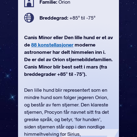
Familie:
Orion
Breddegrad:
+85° til -75°
Canis Minor eller Den lille hund er et av
de
88 konstellasjoner
moderne
astronomer har delt himmelen inn i.
De er del av Orion stjernebildefamilien.
Canis Minor blir best sett i mars (fra
breddegrader +85° til -75°).
Den lille hund blir representert som en
mindre hund som følger jegeren Orion,
og består av fem stjerner. Den klareste
stjernen, Procyon får navnet sitt fra det
greske språk, og betyr, ‘før hunden’,
siden stjernen står opp i den nordlige
himmelhvelving før Sirius,