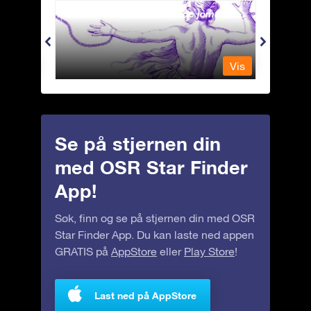
Andromeda - Den lenkede jomfrua
Antli
Vis
Vis
Se på stjernen din
med OSR Star Finder
App!
Søk, finn og se på stjernen din med OSR
Star Finder App. Du kan laste ned appen
GRATIS på
AppStore
eller
Play Store
!
Last ned på AppStore