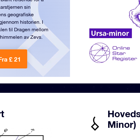
arstjernen sin
ens geografiske
gjennom historien. I
alen til Dragen mellom
t i himmelen av Zevs.
Fra £ 21
t
Hovedst
Minor)