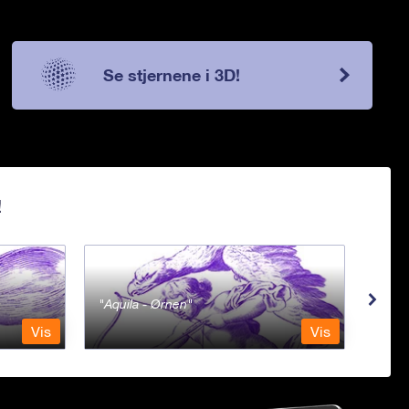
Se stjernene i 3D!
!
Aquila - Ørnen
Aqu
Vis
Vis