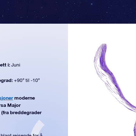
tt i:
Juni
egrad:
+90° til -10°
sjoner
moderne
rsa Major
ni (fra breddegrader
 blant reisende for å