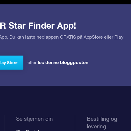
R Star Finder App!
r App. Du kan laste ned appen GRATIS på
AppStore
eller
Play
les denne bloggposten
eller
Play Store
Se stjernen din
Bestilling og
levering