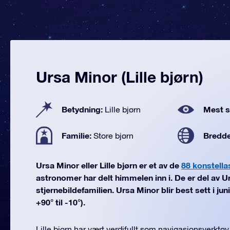
Ursa Minor (Lille bjørn)
Betydning:
Mest se
Lille bjørn
Familie:
Bredd
Store bjørn
Ursa Minor eller Lille bjørn er et av de
88 konstella
astronomer har delt himmelen inn i. De er del av U
stjernebildefamilien. Ursa Minor blir best sett i ju
+90° til -10°).
Lille bjørn har vært verdifullt som navigasjonsverktøy