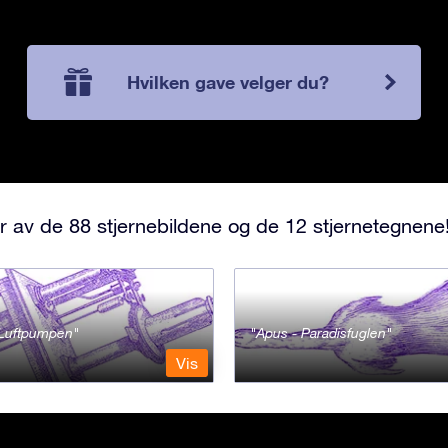
Hvilken gave velger du?
r av de 88 stjernebildene og de 12 stjernetegnene
- Luftpumpen
Apus - Paradisfuglen
Vis