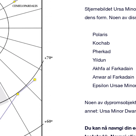
Stjernebildet Ursa Mino
dens form. Noen av dis
Polaris
Kochab
Pherkad
Yildun
Akhfa al Farkadain
Anwar al Farkadain
Epsilon Ursae Minor
Noen av dypromsobjekte
annet: Ursa Minor Dwar
Du kan nå navngi din e