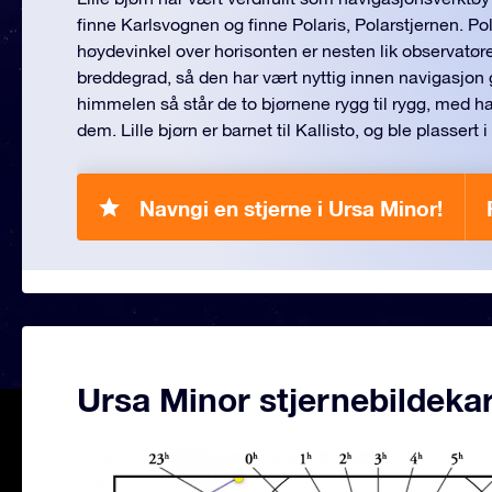
finne Karlsvognen og finne Polaris, Polarstjernen. Pol
høydevinkel over horisonten er nesten lik observatør
breddegrad, så den har vært nyttig innen navigasjon 
himmelen så står de to bjørnene rygg til rygg, med h
dem. Lille bjørn er barnet til Kallisto, og ble plasser
Navngi en stjerne i Ursa Minor!
Ursa Minor stjernebildekar