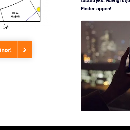
tastetrykk. Navngi st
Finder-appen!
inor!