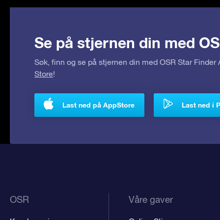
Se på stjernen din med OS
Søk, finn og se på stjernen din med OSR Star Finde
Store
!
Last ned på AppStore
Last ned i 
OSR
Våre gaver