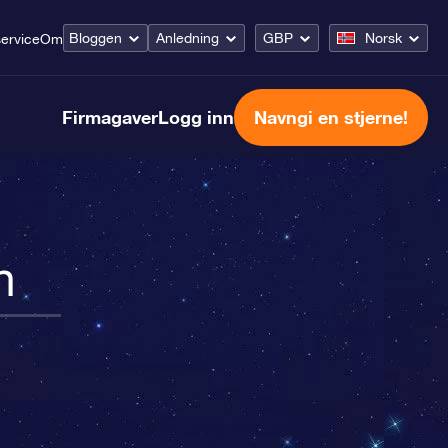
Bloggen
Anledning
GBP
Norsk
ervice
Om
Firmagaver
Logg inn
Navngi en stjerne!
n