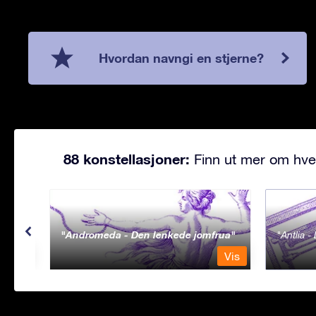
Hvordan navngi en stjerne?
88 konstellasjoner:
Finn ut mer om hve
Andromeda - Den lenkede jomfrua
Antlia 
Vis
Vis