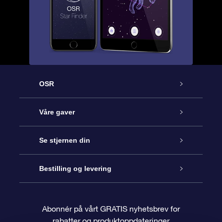
OSR
Kundeservice
Våre gaver
Kontakt oss
Online Stjernegave
Se stjernen din
Bloggen
OSR Gavepakke
Star Register
Bestilling og levering
Ofte stilte spørsmål
Super Star Gift
OSR Star Finder App
Kundeinnlogging
Abonnér på vårt GRATIS nyhetsbrev for
rabatter og produktoppdateringer