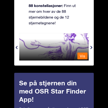
88 konstellasjoner:
Finn ut
mer om hver av de 88
stjernebildene og de 12
stjernetegnene!
Andromeda - Den lenkede jomfrua
Antli
Vis
Vis
Se på stjernen din
med OSR Star Finder
App!