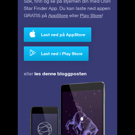
Søk, finn og se på stjernen din med OSR
Star Finder App. Du kan laste ned appen
GRATIS på
AppStore
eller
Play Store
!
Last ned på AppStore
Last ned i Play Store
les denne bloggposten
eller