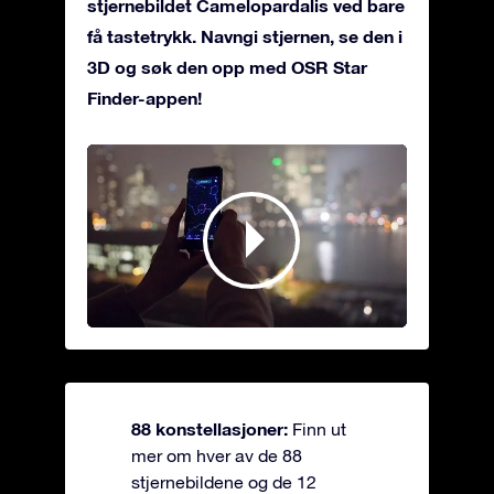
stjernebildet Camelopardalis ved bare
få tastetrykk. Navngi stjernen, se den i
3D og søk den opp med OSR Star
Finder-appen!
88 konstellasjoner:
Finn ut
mer om hver av de 88
stjernebildene og de 12