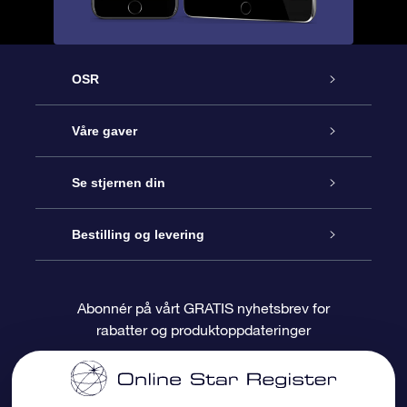
OSR
Kundeservice
Våre gaver
Kontakt oss
Online Stjernegave
Se stjernen din
Bloggen
OSR Gavepakke
Star Register
Bestilling og levering
Ofte stilte spørsmål
Super Star Gift
OSR Star Finder App
Kundeinnlogging
Abonnér på vårt GRATIS nyhetsbrev for
rabatter og produktoppdateringer
Anmeldelser
OSR-gavekortet
Pesontilpasset stjerneside
Betalingsinformasjon
Bedriftsgaver
One Million Stars
Fraktinformasjon