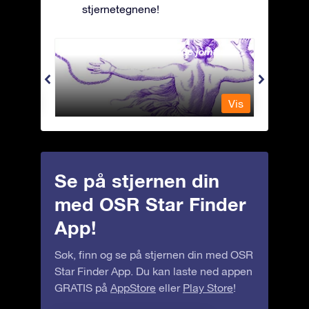
stjernetegnene!
Andromeda - Den lenkede jomfrua
Antli
Vis
Vis
Se på stjernen din
med OSR Star Finder
App!
Søk, finn og se på stjernen din med OSR
Star Finder App. Du kan laste ned appen
GRATIS på
AppStore
eller
Play Store
!