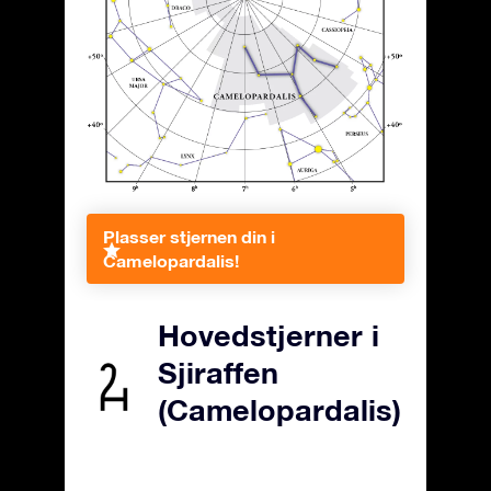
Plasser stjernen din i
Camelopardalis!
Hovedstjerner i
Sjiraffen
(Camelopardalis)