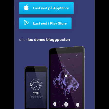
Last ned på AppStore
Last ned i Play Store
les denne bloggposten
eller