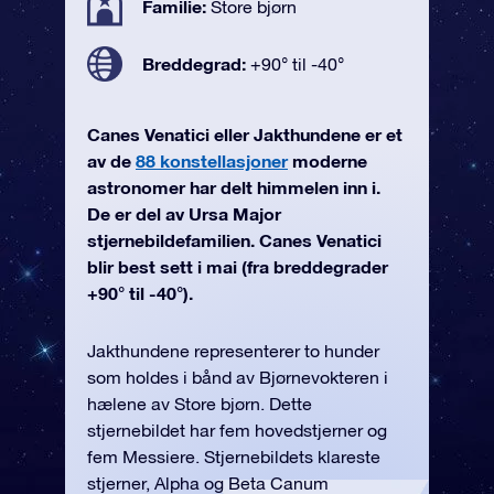
Familie:
Store bjørn
Breddegrad:
+90° til -40°
Canes Venatici eller Jakthundene er et
av de
88 konstellasjoner
moderne
astronomer har delt himmelen inn i.
De er del av Ursa Major
stjernebildefamilien. Canes Venatici
blir best sett i mai (fra breddegrader
+90° til -40°).
Jakthundene representerer to hunder
som holdes i bånd av Bjørnevokteren i
hælene av Store bjørn. Dette
stjernebildet har fem hovedstjerner og
fem Messiere. Stjernebildets klareste
stjerner, Alpha og Beta Canum