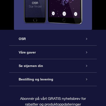
OSR
Kundeservice
Våre gaver
Kontakt oss
Online Stjernegave
Se stjernen din
Bloggen
OSR Gavepakke
Star Register
Bestilling og levering
Ofte stilte spørsmål
Super Star Gift
OSR Star Finder App
Kundeinnlogging
Abonnér på vårt GRATIS nyhetsbrev for
rabatter og produktoppdateringer
Anmeldelser
OSR-gavekortet
Pesontilpasset stjerneside
Betalingsinformasjon