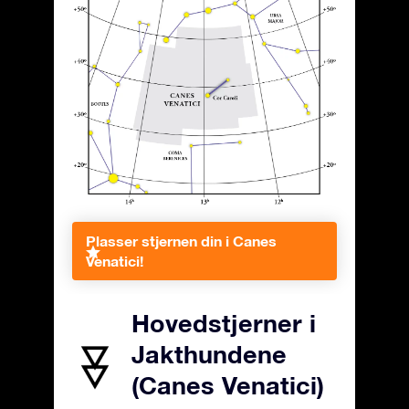
Plasser stjernen din i Canes
Venatici!
Hovedstjerner i
Jakthundene
(Canes Venatici)