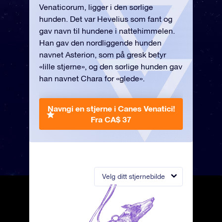
Venaticorum, ligger i den sørlige
hunden. Det var Hevelius som fant og
gav navn til hundene i nattehimmelen.
Han gav den nordliggende hunden
navnet Asterion, som på gresk betyr
«lille stjerne», og den sørlige hunden gav
han navnet Chara for «glede».
Navngi en stjerne i Canes Venatici!
Fra CA$ 37
Velg ditt stjernebilde