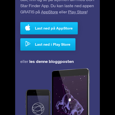
Star Finder App. Du kan laste ned appen
GRATIS på
AppStore
eller
Play Store
!
Last ned på AppStore
Last ned i Play Store
les denne bloggposten
eller