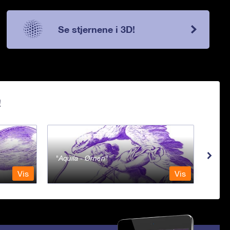
Se stjernene i 3D!
!
Aquila - Ørnen
Aqu
Vis
Vis