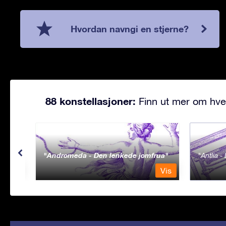
Hvordan navngi en stjerne?
88 konstellasjoner:
Finn ut mer om hve
Andromeda - Den lenkede jomfrua
Antlia 
Vis
Vis