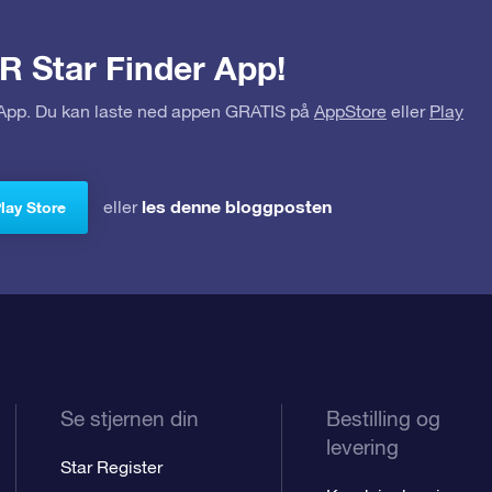
R Star Finder App!
r App. Du kan laste ned appen GRATIS på
AppStore
eller
Play
les denne bloggposten
eller
Play Store
Se stjernen din
Bestilling og
levering
Star Register