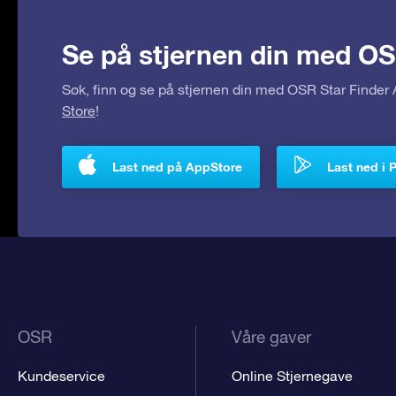
Se på stjernen din med OS
Søk, finn og se på stjernen din med OSR Star Finde
Store
!
Last ned på AppStore
Last ned i 
OSR
Våre gaver
Kundeservice
Online Stjernegave