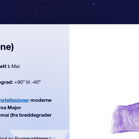
ne)
tt i:
Mai
egrad:
+90° til -40°
nstellasjoner
moderne
rsa Major
i mai (fra breddegrader
ånd av Bjørnevokteren i