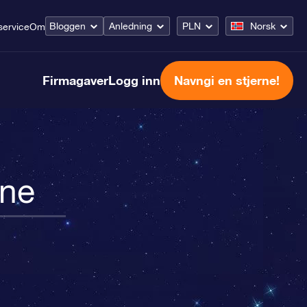
Bloggen
Anledning
PLN
Norsk
ervice
Om
Firmagaver
Logg inn
Navngi en stjerne!
ene