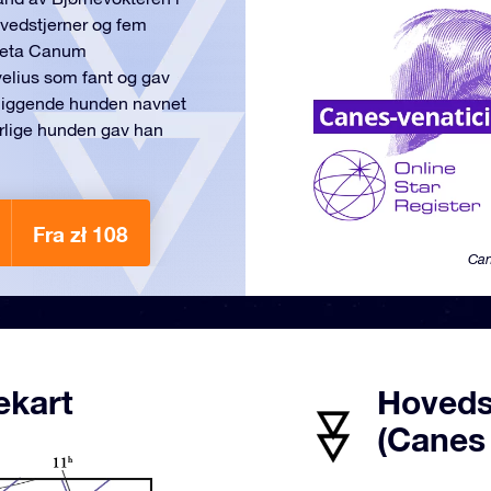
ovedstjerner og fem
 Beta Canum
velius som fant og gav
dliggende hunden navnet
sørlige hunden gav han
Fra zł 108
Can
ekart
Hoveds
(Canes 