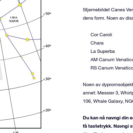
Stjernebildet Canes Ven
dens form. Noen av dis
Cor Caroli
Chara
La Superba
AM Canum Venatic
RS Canum Venatic
Noen av dypromsobjekte
annet: Messier 3, Whirl
106, Whale Galaxy, NG
Du kan nå navngi din e
få tastetrykk. Navngi