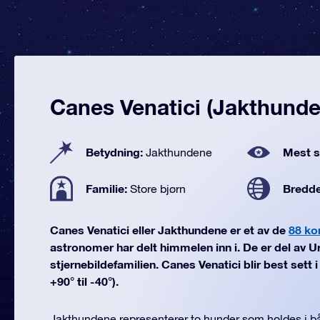
Canes Venatici (Jakthunde
Betydning:
Mest se
Jakthundene
Familie:
Bredd
Store bjørn
Canes Venatici eller Jakthundene er et av de
88 ko
astronomer har delt himmelen inn i. De er del av U
stjernebildefamilien. Canes Venatici blir best sett 
+90° til -40°).
Jakthundene representerer to hunder som holdes i b