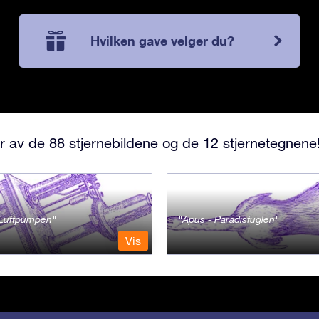
Hvilken gave velger du?
r av de 88 stjernebildene og de 12 stjernetegnene
- Luftpumpen
Apus - Paradisfuglen
Vis