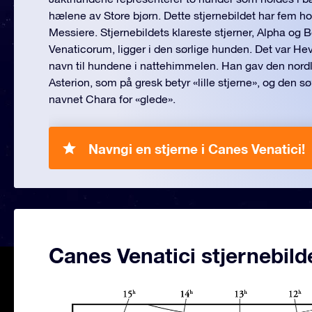
hælene av Store bjørn. Dette stjernebildet har fem h
Messiere. Stjernebildets klareste stjerner, Alpha og
Venaticorum, ligger i den sørlige hunden. Det var He
navn til hundene i nattehimmelen. Han gav den nor
Asterion, som på gresk betyr «lille stjerne», og den 
navnet Chara for «glede».
Navngi en stjerne i Canes Venatici!
Canes Venatici stjernebild