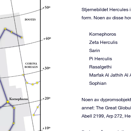
Stjernebildet Hercules 
form. Noen av disse ho
Kornephoros
Zeta Herculis
Sarin
Pi Herculis
Rasalgethi
Marfak Al Jathih Al 
Sophian
Noen av dypromsobjekte
annet: The Great Globul
Abell 2199, Arp 272, He