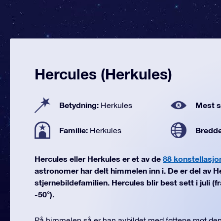
Hercules (Herkules)
Betydning:
Mest se
Herkules
Familie:
Bredd
Herkules
Hercules eller Herkules er et av de
88 konstellasjo
astronomer har delt himmelen inn i. De er del av H
stjernebildefamilien. Hercules blir best sett i juli (
-50°).
På himmelen så er han avbildet med føttene mot den