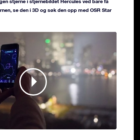
gen stjerne i stjernebildet Hercules ved bare få
jernen, se den i 3D og søk den opp med OSR Star