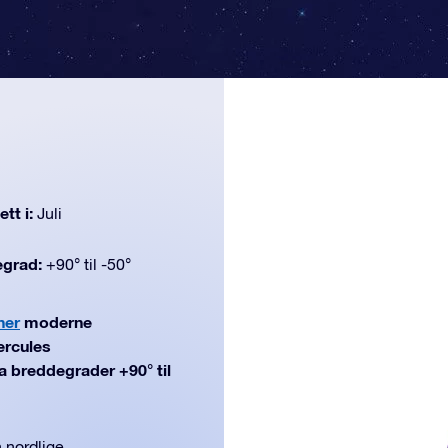
tt i:
Juli
egrad:
+90° til -50°
ner
moderne
ercules
fra breddegrader +90° til
 nordlige