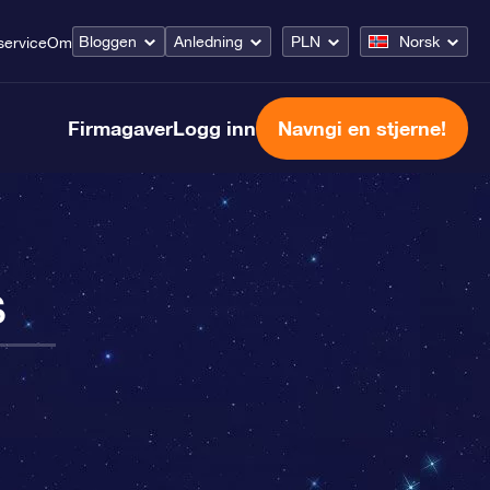
Bloggen
Anledning
PLN
Norsk
ervice
Om
Firmagaver
Logg inn
Navngi en stjerne!
s