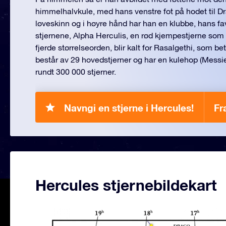
himmelhalvkule, med hans venstre fot på hodet til D
løveskinn og i høyre hånd har han en klubbe, hans fa
stjernene, Alpha Herculis, en rød kjempestjerne som v
fjerde størrelseorden, blir kalt for Rasalgethi, som b
består av 29 hovedstjerner og har en kulehop (Messi
rundt 300 000 stjerner.
Navngi en stjerne i Hercules!
Fr
Hercules stjernebildekart