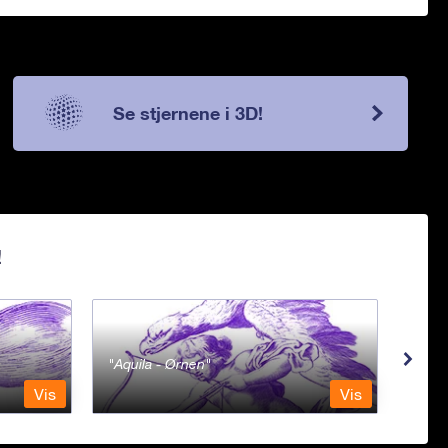
Se stjernene i 3D!
!
Aquila - Ørnen
Aqu
Vis
Vis