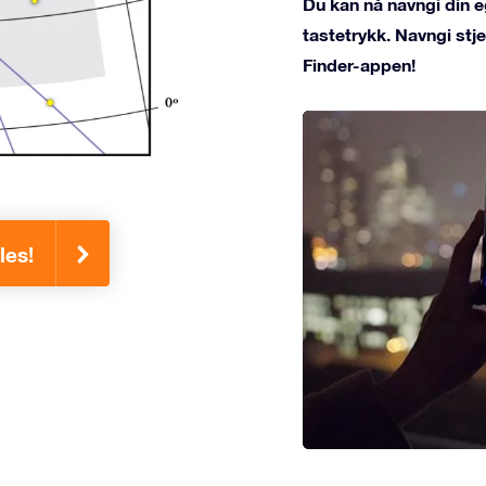
Du kan nå navngi din e
tastetrykk. Navngi st
Finder-appen!
les!