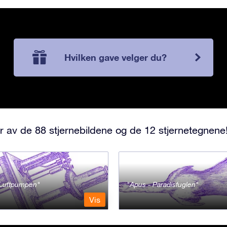
Hvilken gave velger du?
r av de 88 stjernebildene og de 12 stjernetegnene
- Luftpumpen
Apus - Paradisfuglen
Vis