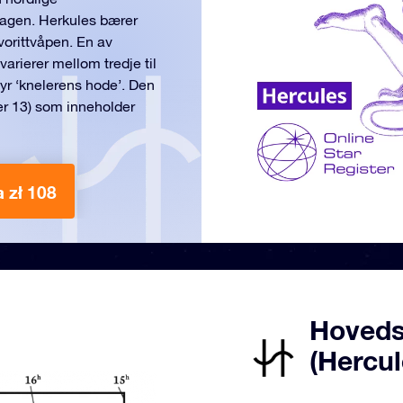
ragen. Herkules bærer
vorittvåpen. En av
arierer mellom tredje til
etyr ‘knelerens hode’. Den
er 13) som inneholder
a zł 108
Hovedst
(Hercul