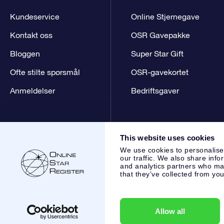
Kundeservice
Online Stjernegave
Kontakt oss
OSR Gavepakke
Bloggen
Super Star Gift
Ofte stilte spørsmål
OSR-gavekortet
Anmeldelser
Bedriftsgaver
This website uses cookies
We use cookies to personalise
our traffic. We also share info
and analytics partners who may
that they’ve collected from you
Online Star Register BV
- Laan van de Maagd 83, 7324 BT 
,
Kundeservice:
help@osr.org
KVK: 60333553, VAT: NL 8538
Allow all