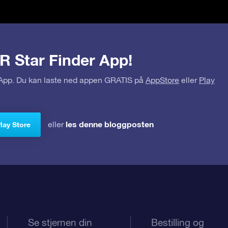
R Star Finder App!
r App. Du kan laste ned appen GRATIS på
AppStore
eller
Play
les denne bloggposten
eller
Play Store
Se stjernen din
Bestilling og