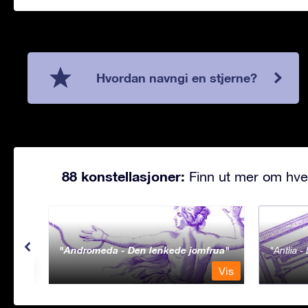
Hvordan navngi en stjerne?
88 konstellasjoner:
Finn ut mer om hve
Andromeda - Den lenkede jomfrua
Antlia 
Vis
Vis