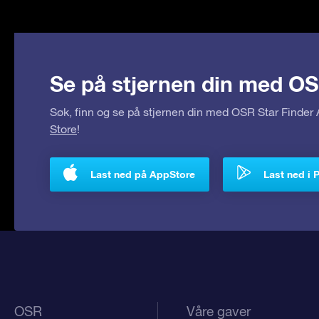
Se på stjernen din med OS
Søk, finn og se på stjernen din med OSR Star Finde
Store
!
Last ned på AppStore
Last ned i 
OSR
Våre gaver