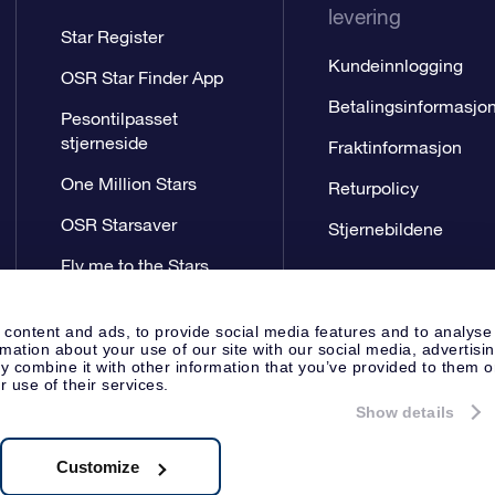
levering
Star Register
Kundeinnlogging
OSR Star Finder App
Betalingsinformasjo
Pesontilpasset
stjerneside
Fraktinformasjon
One Million Stars
Returpolicy
OSR Starsaver
Stjernebildene
Fly me to the Stars
VR-app
 content and ads, to provide social media features and to analyse
rmation about your use of our site with our social media, advertisi
 combine it with other information that you’ve provided to them o
r use of their services.
Show details
Presseside
Personvernerklæring
Apeldoorn, The Netherlands
.62.722B01
Customize