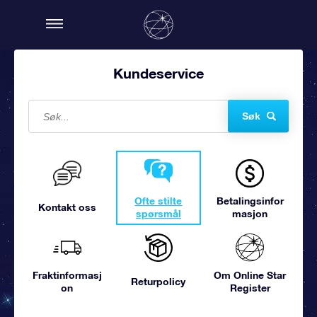
Kundeservice
Søk
Ofte stilte
Betalingsinfor
Kontakt oss
spørsmål
masjon
Fraktinformasj
Om Online Star
Returpolicy
on
Register