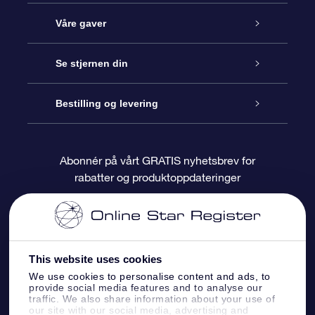
Kundeservice
Våre gaver
Kontakt oss
Online Stjernegave
Se stjernen din
Bloggen
OSR Gavepakke
Star Register
Bestilling og levering
Ofte stilte spørsmål
Super Star Gift
OSR Star Finder App
Kundeinnlogging
Abonnér på vårt GRATIS nyhetsbrev for
rabatter og produktoppdateringer
Anmeldelser
OSR-gavekortet
Pesontilpasset stjerneside
Betalingsinformasjon
Bedriftsgaver
One Million Stars
Fraktinformasjon
This website uses cookies
OSR Starsaver
Returpolicy
We use cookies to personalise content and ads, to
provide social media features and to analyse our
traffic. We also share information about your use of
Fly me to the Stars VR-app
Stjernebildene
our site with our social media, advertising and