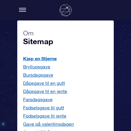
Om
Sitemap
Kjøp en Stjerne
Bryllupsgave
Bursdagsgave
Dåpsgave til en gutt
Dåpsgave til en jente
Farsdagsgave
Fødselsgave til gutt
Fødselsgave til jente
Gave på valentinsdagen