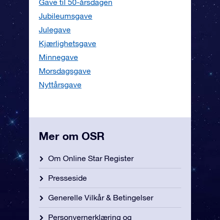
Gave til 50-årsdagen
Jubileumsgave
Julegave
Kjærlighetsgave
Minnegave
Morsdagsgave
Nyttårsgave
Mer om OSR
Om Online Star Register
Presseside
Generelle Vilkår & Betingelser
Personvernerklæring og