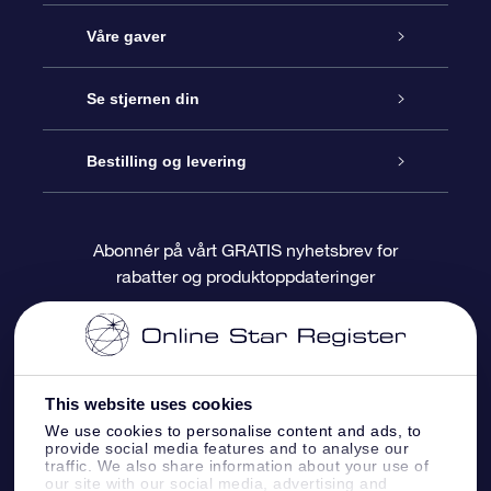
Kundeservice
Våre gaver
Kontakt oss
Online Stjernegave
Se stjernen din
Bloggen
OSR Gavepakke
Star Register
Bestilling og levering
Ofte stilte spørsmål
Super Star Gift
OSR Star Finder App
Kundeinnlogging
Abonnér på vårt GRATIS nyhetsbrev for
rabatter og produktoppdateringer
Anmeldelser
OSR-gavekortet
Pesontilpasset stjerneside
Betalingsinformasjon
Bedriftsgaver
One Million Stars
Fraktinformasjon
This website uses cookies
OSR Starsaver
Returpolicy
We use cookies to personalise content and ads, to
provide social media features and to analyse our
traffic. We also share information about your use of
Fly me to the Stars VR-app
Stjernebildene
our site with our social media, advertising and