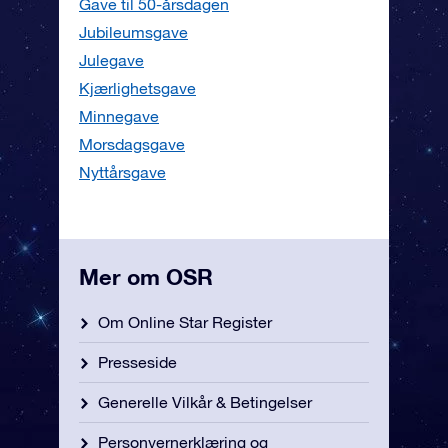
Gave til 50-årsdagen
Jubileumsgave
Julegave
Kjærlighetsgave
Minnegave
Morsdagsgave
Nyttårsgave
Mer om OSR
Om Online Star Register
Presseside
Generelle Vilkår & Betingelser
Personvernerklæring og