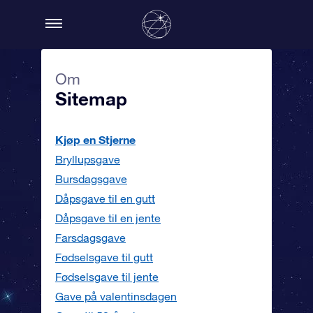
Om
Sitemap
Kjøp en Stjerne
Bryllupsgave
Bursdagsgave
Dåpsgave til en gutt
Dåpsgave til en jente
Farsdagsgave
Fødselsgave til gutt
Fødselsgave til jente
Gave på valentinsdagen