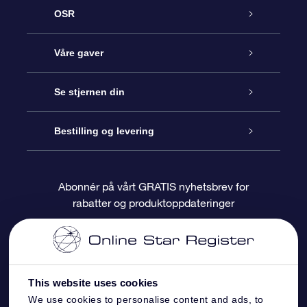
OSR
Kundeservice
Våre gaver
Kontakt oss
Online Stjernegave
Se stjernen din
Bloggen
OSR Gavepakke
Star Register
Bestilling og levering
Ofte stilte spørsmål
Super Star Gift
OSR Star Finder App
Kundeinnlogging
Abonnér på vårt GRATIS nyhetsbrev for
rabatter og produktoppdateringer
Anmeldelser
OSR-gavekortet
Pesontilpasset stjerneside
Betalingsinformasjon
Bedriftsgaver
One Million Stars
Fraktinformasjon
This website uses cookies
OSR Starsaver
Returpolicy
We use cookies to personalise content and ads, to