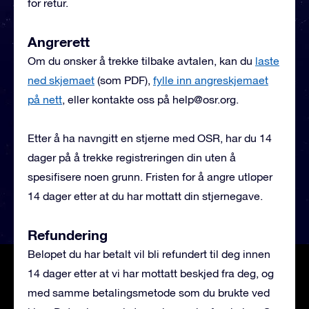
for retur.
Angrerett
Om du ønsker å trekke tilbake avtalen, kan du
laste
ned skjemaet
(som PDF),
fylle inn angreskjemaet
på nett
, eller kontakte oss på
help@osr.org
.
Etter å ha navngitt en stjerne med OSR, har du 14
dager på å trekke registreringen din uten å
spesifisere noen grunn. Fristen for å angre utløper
14 dager etter at du har mottatt din stjernegave.
Refundering
Beløpet du har betalt vil bli refundert til deg innen
14 dager etter at vi har mottatt beskjed fra deg, og
med samme betalingsmetode som du brukte ved