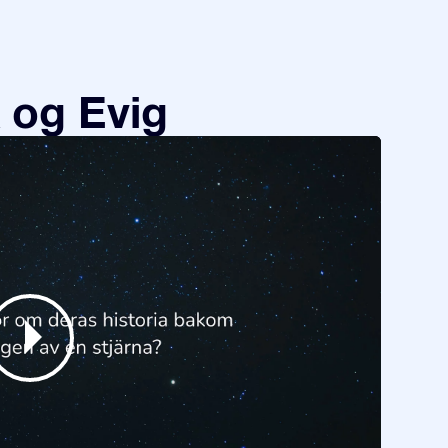
 og Evig