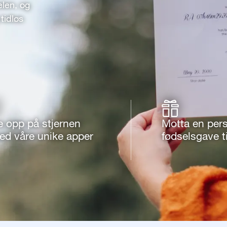
elen, og
tidløs
e opp på stjernen
Motta en pers
ed våre unike apper
fødselsgave ti