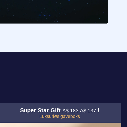
Super Star Gift
!
A$ 183
A$ 137
Luksuriøs gaveboks