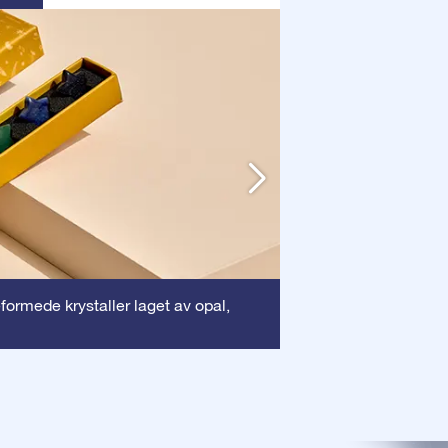
Ramme
eformede krystaller laget av opal,
: Denne r
sikrer at ditt dyreb