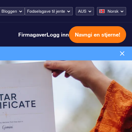
Bloggen
Fødselsgave til jente
AUS
Norsk
Firmagaver
Logg inn
Navngi en stjerne!