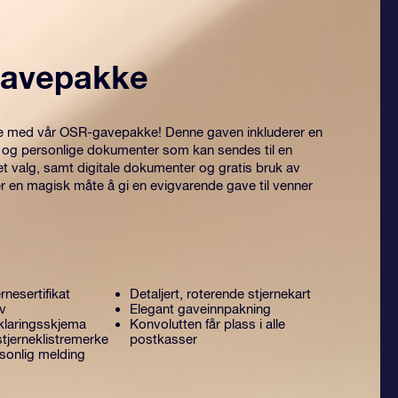
avepakke
itre med vår OSR-gavepakke! Denne gaven inkluderer en
 og personlige dokumenter som kan sendes til en
et valg, samt digitale dokumenter og gratis bruk av
er en magisk måte å gi en evigvarende gave til venner
rnesertifikat
Detaljert, roterende stjernekart
ev
Elegant gaveinnpakning
laringsskjema
Konvolutten får plass i alle
tjerneklistremerke
postkasser
sonlig melding