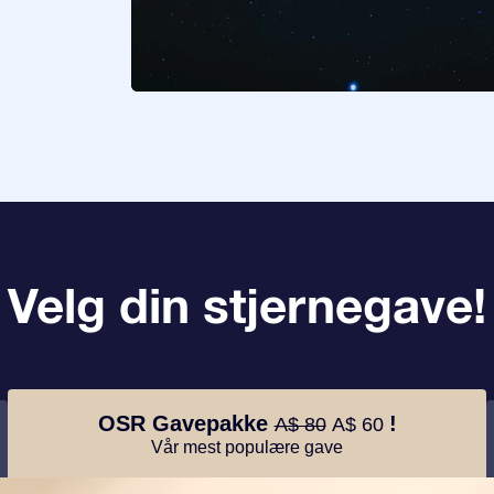
Velg din stjernegave!
OSR Gavepakke
!
A$ 80
A$ 60
Vår mest populære gave