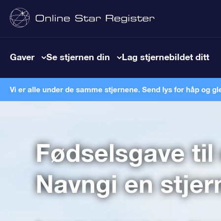
Gaver
Se stjernen din
Lag stjernebildet ditt
Vi er alle under de samme stjernene. Send lys for håp og gl
Fødselsgave til
Navngi en stjer