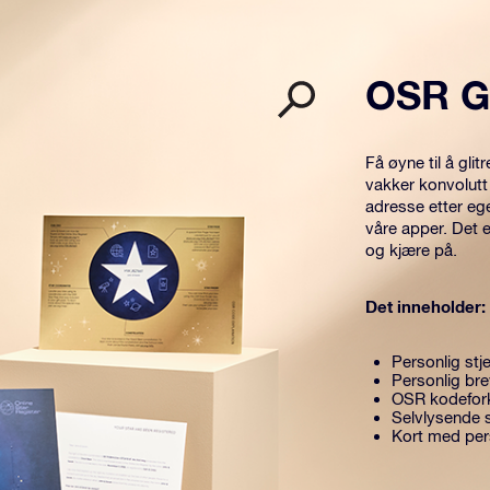
OSR G
Få øyne til å gl
vakker konvolutt
adresse etter eg
våre apper. Det 
og kjære på.
Det inneholder:
Personlig stje
Personlig br
OSR kodefork
Selvlysende s
Kort med per