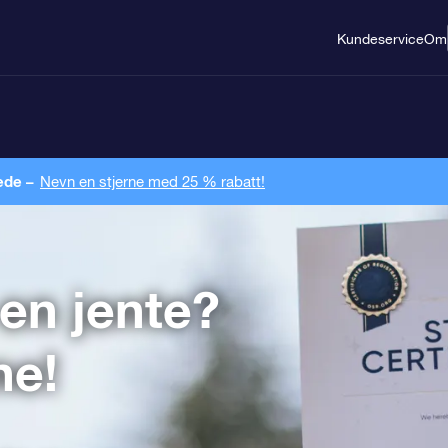
Kundeservice
Om
ede –
Nevn en stjerne med 25 % rabatt!
 en jente?
ne!