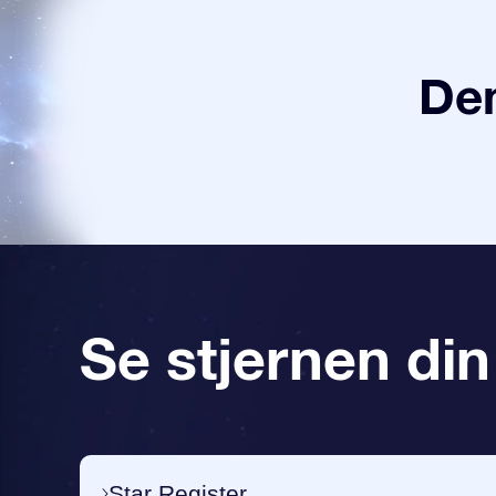
Den
Se stjernen din
Star Register