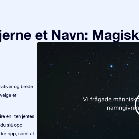
tjerne et Navn: Magisk
nativer og brede
velge et
re en liten jentes
 du slå opp
nder-app, samt at