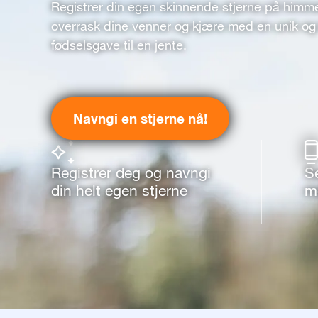
Registrer din egen skinnende stjerne på himm
overrask dine venner og kjære med en unik og 
fødselsgave til en jente.
Navngi en stjerne nå!
Registrer deg og navngi
S
din helt egen stjerne
m