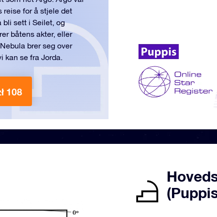
eise for å stjele det
li sett i Seilet, og
er båtens akter, eller
Nebula brer seg over
i kan se fra Jorda.
zł 108
Hoveds
(Puppis