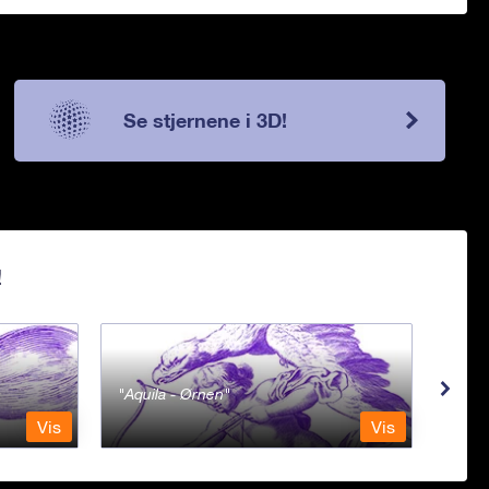
Se stjernene i 3D!
!
Aquila - Ørnen
Aqu
Vis
Vis