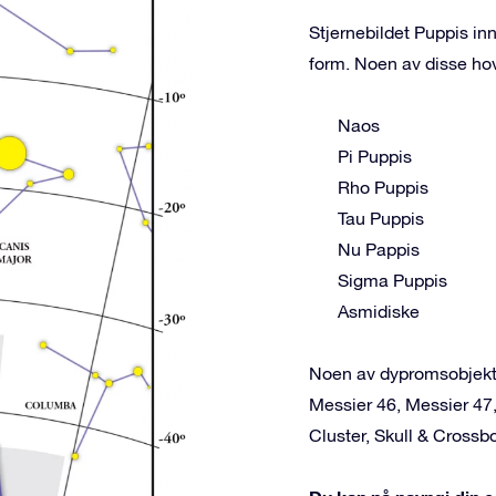
Stjernebildet Puppis in
form. Noen av disse ho
Naos
Pi Puppis
Rho Puppis
Tau Puppis
Nu Pappis
Sigma Puppis
Asmidiske
Noen av dypromsobjekte
Messier 46, Messier 47
Cluster, Skull & Cross