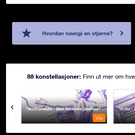
Hvordan navngi en stjerne?
88 konstellasjoner:
Finn ut mer om hve
Andromeda - Den lenkede jomfrua
Antlia 
Vis
Vis