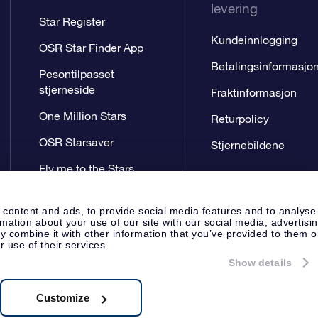
levering
Star Register
Kundeinnlogging
OSR Star Finder App
Betalingsinformasjo
Pesontilpasset
stjerneside
Fraktinformasjon
One Million Stars
Returpolicy
OSR Starsaver
Stjernebildene
Fly me to the Stars
VR-app
 content and ads, to provide social media features and to analyse
rmation about your use of our site with our social media, advertisi
 combine it with other information that you’ve provided to them o
r use of their services.
Show details
Presseside
Personvernerklæring
Apeldoorn, The Netherlands
.62.722B01
Customize