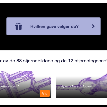
Hvilken gave velger du?
r av de 88 stjernebildene og de 12 stjernetegnene
- Luftpumpen
Apus - Paradisfuglen
Vis