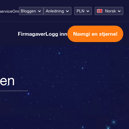
Bloggen
Anledning
PLN
Norsk
ervice
Om
Firmagaver
Logg inn
Navngi en stjerne!
nen