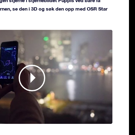
gen stjerne i stjernebildet Puppis ved bare få
jernen, se den i 3D og søk den opp med OSR Star