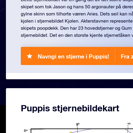
skipet som tok Jason og hans 50 argonauter på deres r
gylne skinn som tilhørte væren Aries. Dets seil kan nå b
kjølen i stjernebildet Kjølen. Akterstavnen representer
skipets poopdekk. Den har 23 hovedstjerner og Gum 
stjernebildet. Det en den største kjente stjernetåken v
Navngi en stjerne i Puppis!
Fra 
Puppis stjernebildekart