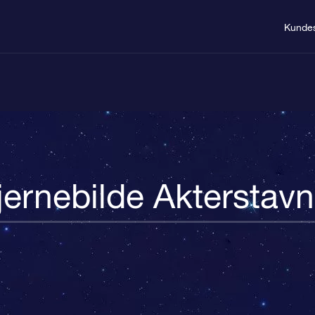
Kundes
jernebilde Akterstav