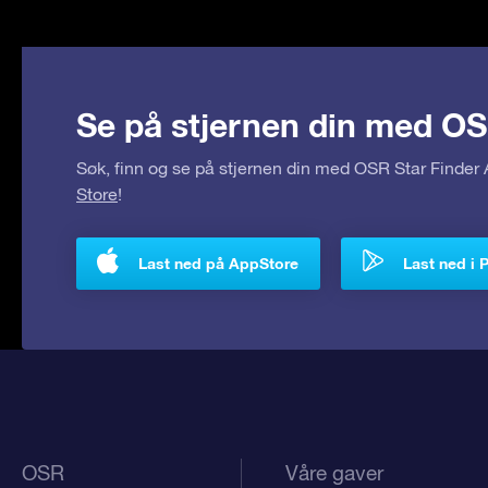
Se på stjernen din med OS
Søk, finn og se på stjernen din med OSR Star Finde
Store
!
Last ned på AppStore
Last ned i 
OSR
Våre gaver