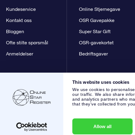
Kundeservice
Online Stjernegave
Kontakt oss
OSR Gavepakke
Bloggen
Super Star Gift
Ofte stilte spørsmål
OSR-gavekortet
Anmeldelser
Bedriftsgaver
This website uses cookies
We use cookies to personalise
our traffic. We also share info
and analytics partners who may
that they’ve collected from you
Online Star Register BV
- Laan van de Maagd 83, 7324 BT 
,
Kundeservice:
help@osr.org
KVK: 60333553, VAT: NL 8538
Allow all