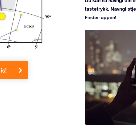
Du kan nå navngi din e
tastetrykk. Navngi st
Finder-appen!
is!