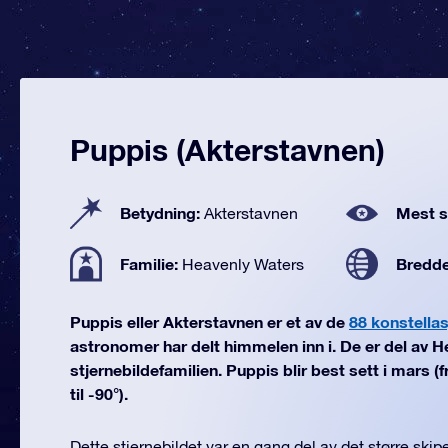
Puppis (Akterstavnen)
Betydning:
Mest se
Akterstavnen
Familie:
Bredd
Heavenly Waters
Puppis eller Akterstavnen er et av de
88 konstella
astronomer har delt himmelen inn i. De er del av 
stjernebildefamilien. Puppis blir best sett i mars 
til -90°).
Dette stjernebildet var en gang del av det større skip