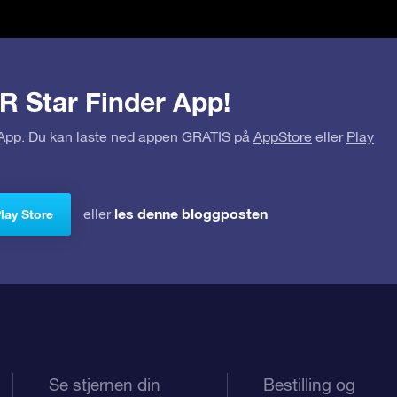
R Star Finder App!
r App. Du kan laste ned appen GRATIS på
AppStore
eller
Play
les denne bloggposten
eller
Play Store
Se stjernen din
Bestilling og