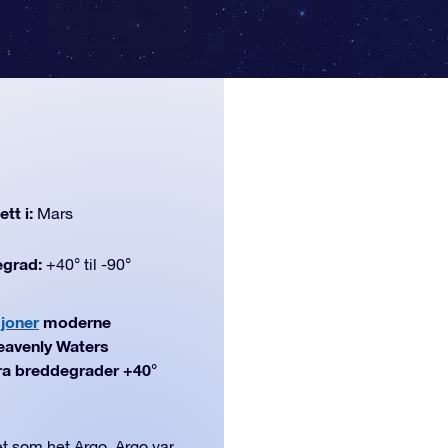
tt i:
Mars
egrad:
+40° til -90°
sjoner
moderne
Heavenly Waters
(fra breddegrader +40°
et som het Argo. Argo var