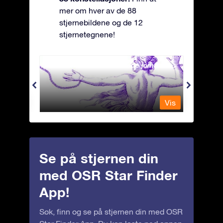
mer om hver av de 88
stjernebildene og de 12
stjernetegnene!
Andromeda - Den lenkede jomfrua
Antli
Vis
Vis
Se på stjernen din
med OSR Star Finder
App!
Søk, finn og se på stjernen din med OSR