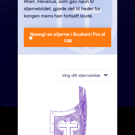
Wien. Hevelius, som gav navn til
stjernebildet, gjorde det til heder for
kongen mens han fortsatt levde.
Navngi en stjerne i Scutum!
Fra zł
108
Velg ditt stjernebilde