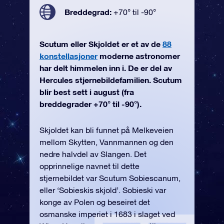
Breddegrad:
+70° til -90°
Scutum eller Skjoldet er et av de
88
konstellasjoner
moderne astronomer
har delt himmelen inn i. De er del av
Hercules stjernebildefamilien. Scutum
blir best sett i august (fra
breddegrader +70° til -90°).
Skjoldet kan bli funnet på Melkeveien
mellom Skytten, Vannmannen og den
nedre halvdel av Slangen. Det
opprinnelige navnet til dette
stjernebildet var Scutum Sobiescanum,
eller ‘Sobieskis skjold’. Sobieski var
konge av Polen og beseiret det
osmanske imperiet i 1683 i slaget ved