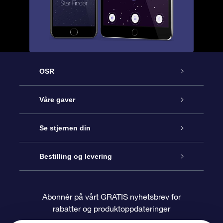
OSR
Kundeservice
Våre gaver
Kontakt oss
Online Stjernegave
Se stjernen din
Bloggen
OSR Gavepakke
Star Register
Bestilling og levering
Ofte stilte spørsmål
Super Star Gift
OSR Star Finder App
Kundeinnlogging
Abonnér på vårt GRATIS nyhetsbrev for
rabatter og produktoppdateringer
Anmeldelser
OSR-gavekortet
Pesontilpasset stjerneside
Betalingsinformasjon