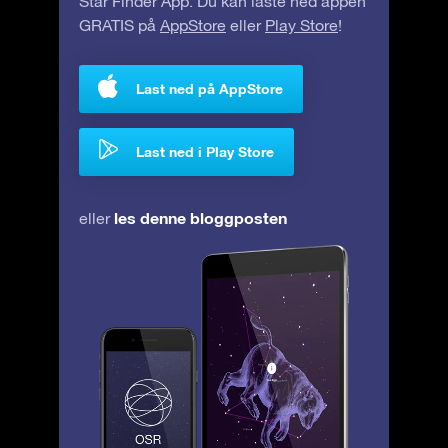
Star Finder App. Du kan laste ned appen
GRATIS på
AppStore
eller
Play Store
!
Last ned på AppStore
Last ned i Play Store
les denne bloggposten
eller