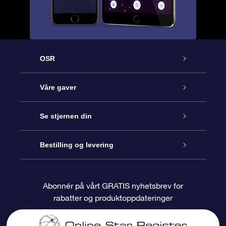
OSR
Kundeservice
Våre gaver
Kontakt oss
Online Stjernegave
Se stjernen din
Bloggen
OSR Gavepakke
Star Register
Bestilling og levering
Ofte stilte spørsmål
Super Star Gift
OSR Star Finder App
Kundeinnlogging
Abonnér på vårt GRATIS nyhetsbrev for
rabatter og produktoppdateringer
Anmeldelser
OSR-gavekortet
Pesontilpasset stjerneside
Betalingsinformasjon