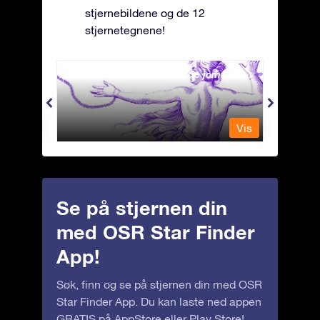
stjernebildene og de 12
stjernetegnene!
Andromeda - Den lenkede jomfrua
Antli
Vis
Vis
Se på stjernen din
med OSR Star Finder
App!
Søk, finn og se på stjernen din med OSR
Star Finder App. Du kan laste ned appen
GRATIS på
AppStore
eller
Play Store
!