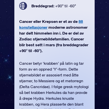
Breddegrad:
+90° til -60°
Cancer eller Krepsen er et av de
88
konstellasjoner
moderne astronomer
har delt himmelen inn i. De er del av
Zodiac stjernebildefamilien. Cancer
blir best sett i mars (fra breddegrader
+90° til -60°).
Cancer betyr ‘krabben’ på latin og tar
form av en oppned ‘Y’-form. Dette
stjernebildet er assosiert med åtte
stjerner, to Messiere og et metorregn
(Delta Cancridae). I følge gresk mytologi
så bet krabben Herkules da han prøvde
å drepe Hydra. Herkules knuste
krabben, og Hera plasserte den blant