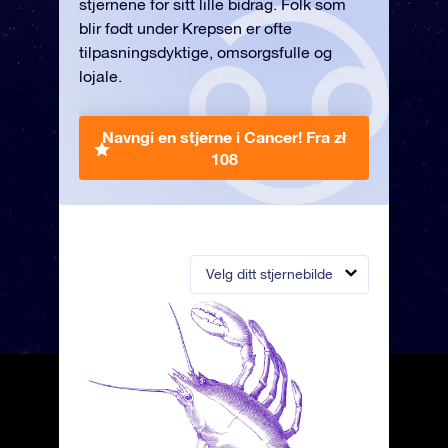
stjernene for sitt lille bidrag. Folk som
blir født under Krepsen er ofte
tilpasningsdyktige, omsorgsfulle og
lojale.
Navngi en stjerne i Cancer!
Fra zł
108
Velg ditt stjernebilde