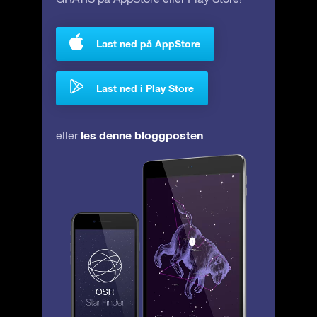
Last ned på AppStore
Last ned i Play Store
les denne bloggposten
eller