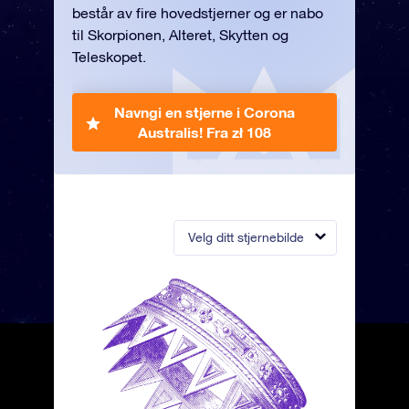
består av fire hovedstjerner og er nabo
til Skorpionen, Alteret, Skytten og
Teleskopet.
Navngi en stjerne i Corona
Australis!
Fra zł 108
Velg ditt stjernebilde