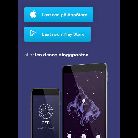
Last ned på AppStore
Last ned i Play Store
les denne bloggposten
eller