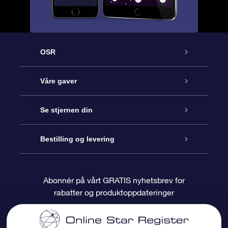
OSR
Kundeservice
Våre gaver
Kontakt oss
Online Stjernegave
Se stjernen din
Bloggen
OSR Gavepakke
Star Register
Bestilling og levering
Ofte stilte spørsmål
Super Star Gift
OSR Star Finder App
Kundeinnlogging
Abonnér på vårt GRATIS nyhetsbrev for
rabatter og produktoppdateringer
Anmeldelser
OSR-gavekortet
Pesontilpasset stjerneside
Betalingsinformasjon
Bedriftsgaver
One Million Stars
Fraktinformasjon