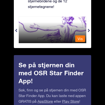
stjernebildene og de 12
stjernetegnene!
Andromeda - Den lenkede jomfrua
Antli
Vis
Vis
Se på stjernen din
med OSR Star Finder
App!
Søk, finn og se på stjernen din med OSR
Star Finder App. Du kan laste ned appen
GRATIS på
AppStore
eller
Play Store
!