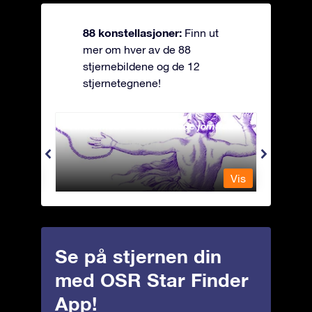
88 konstellasjoner:
Finn ut
mer om hver av de 88
stjernebildene og de 12
stjernetegnene!
Andromeda - Den lenkede jomfrua
Antli
Vis
Vis
Se på stjernen din
med OSR Star Finder
App!