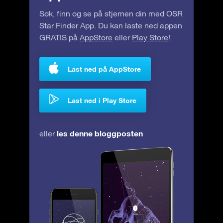
Søk, finn og se på stjernen din med OSR
Star Finder App. Du kan laste ned appen
GRATIS på
AppStore
eller
Play Store
!
Last ned på AppStore
Last ned i Play Store
les denne bloggposten
eller