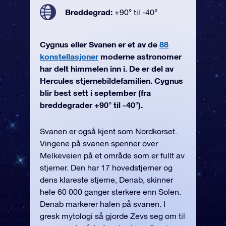
Breddegrad:
+90° til -40°
Cygnus eller Svanen er et av de
88
konstellasjoner
moderne astronomer
har delt himmelen inn i. De er del av
Hercules stjernebildefamilien. Cygnus
blir best sett i september (fra
breddegrader +90° til -40°).
Svanen er også kjent som Nordkorset.
Vingene på svanen spenner over
Melkeveien på et område som er fullt av
stjerner. Den har 17 hovedstjerner og
dens klareste stjerne, Denab, skinner
hele 60 000 ganger sterkere enn Solen.
Denab markerer halen på svanen. I
gresk mytologi så gjorde Zevs seg om til