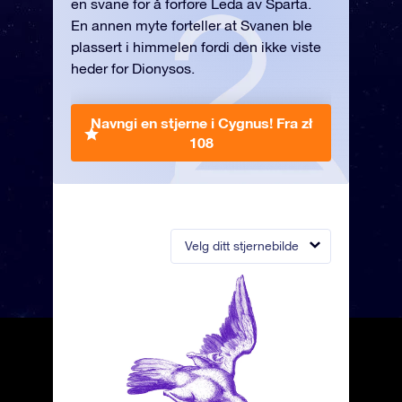
en svane for å forføre Leda av Sparta.
En annen myte forteller at Svanen ble
plassert i himmelen fordi den ikke viste
heder for Dionysos.
Navngi en stjerne i Cygnus!
Fra zł
108
Velg ditt stjernebilde