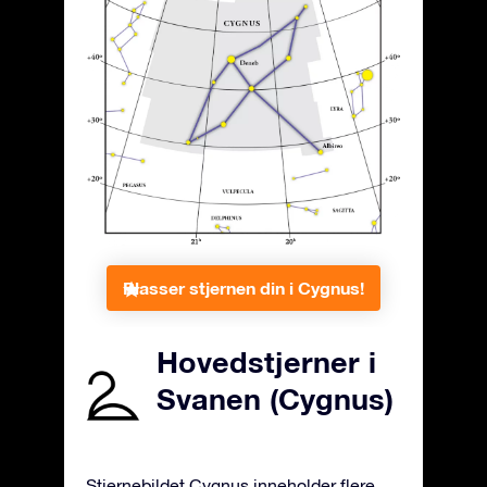
Plasser stjernen din i Cygnus!
Hovedstjerner i
Svanen (Cygnus)
Stjernebildet Cygnus inneholder flere