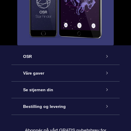
OSR
Kundeservice
Våre gaver
Kontakt oss
Online Stjernegave
Se stjernen din
Bloggen
OSR Gavepakke
Star Register
Bestilling og levering
Ofte stilte spørsmål
Super Star Gift
OSR Star Finder App
Kundeinnlogging
Abonnér på vårt GRATIS nyhetsbrev for