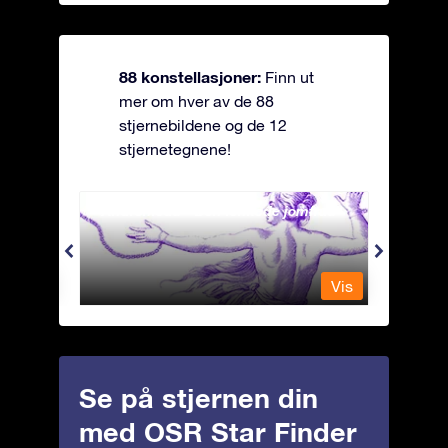
88 konstellasjoner:
Finn ut
mer om hver av de 88
stjernebildene og de 12
stjernetegnene!
Andromeda - Den lenkede jomfrua
Antli
Vis
Vis
Se på stjernen din
med OSR Star Finder