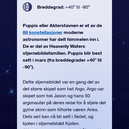
Breddegrad:
+40° til -90°
Puppis eller Akterstavnen er et av de
88 konstellasjoner
moderne
astronomer har delt himmelen inn i.
De er del av Heavenly Waters
stjernebildefamilien. Puppis blir best
sett i mars (fra breddegrader +40° til
-90°).
Dette stjernebildet var en gang del av
det større skipet som het Argo. Argo var
skipet som tok Jason og hans 50
argonauter på deres reise for å stjele det
gylne skinn som tilhørte væren Aries.
Dets seil kan nå bli sett i Seilet, og
kjølen i stjernebildet Kjølen.