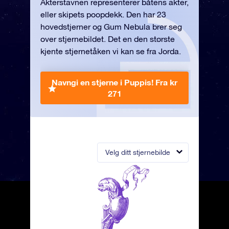
Akterstavnen representerer båtens akter,
eller skipets poopdekk. Den har 23
hovedstjerner og Gum Nebula brer seg
over stjernebildet. Det en den største
kjente stjernetåken vi kan se fra Jorda.
Navngi en stjerne i Puppis!
Fra kr
271
Velg ditt stjernebilde