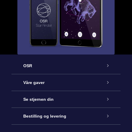
OSR
Kundeservice
Våre gaver
Kontakt oss
Online Stjernegave
Se stjernen din
Bloggen
OSR Gavepakke
Star Register
Bestilling og levering
Ofte stilte spørsmål
Super Star Gift