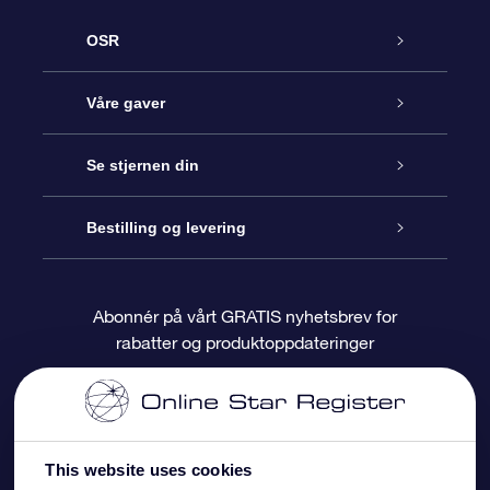
OSR
Kundeservice
Våre gaver
Kontakt oss
Online Stjernegave
Se stjernen din
Bloggen
OSR Gavepakke
Star Register
Bestilling og levering
Ofte stilte spørsmål
Super Star Gift
OSR Star Finder App
Kundeinnlogging
Abonnér på vårt GRATIS nyhetsbrev for
rabatter og produktoppdateringer
Anmeldelser
OSR-gavekortet
Pesontilpasset stjerneside
Betalingsinformasjon
Bedriftsgaver
One Million Stars
Fraktinformasjon
This website uses cookies
OSR Starsaver
Returpolicy