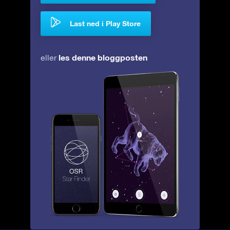
Last ned i Play Store
les denne bloggposten
eller