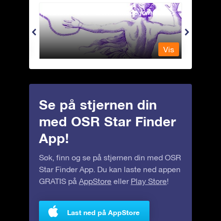
Andromeda - Den lenkede jomfrua
Antli
Vis
Vis
Se på stjernen din
med OSR Star Finder
App!
Søk, finn og se på stjernen din med OSR
Star Finder App. Du kan laste ned appen
GRATIS på
AppStore
eller
Play Store
!
Last ned på AppStore