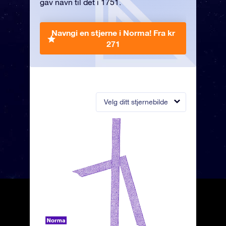
gav navn til det i 1751.
Navngi en stjerne i Norma!
Fra kr
271
Velg ditt stjernebilde