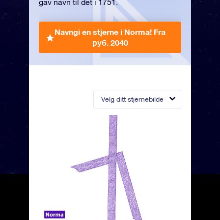
gav navn til det i 1751.
Navngi en stjerne i Norma!
Fra
руб. 2040
Velg ditt stjernebilde