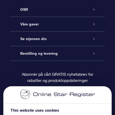
OSR
Kundeservice
Våre gaver
Kontakt oss
Online Stjernegave
Se stjernen din
Bloggen
OSR Gavepakke
Star Register
Bestilling og levering
Ofte stilte spørsmål
Super Star Gift
OSR Star Finder App
Kundeinnlogging
Abonnér på vårt GRATIS nyhetsbrev for
rabatter og produktoppdateringer
Anmeldelser
OSR-gavekortet
Pesontilpasset stjerneside
Betalingsinformasjon
Bedriftsgaver
One Million Stars
Fraktinformasjon
This website uses cookies
OSR Starsaver
Returpolicy