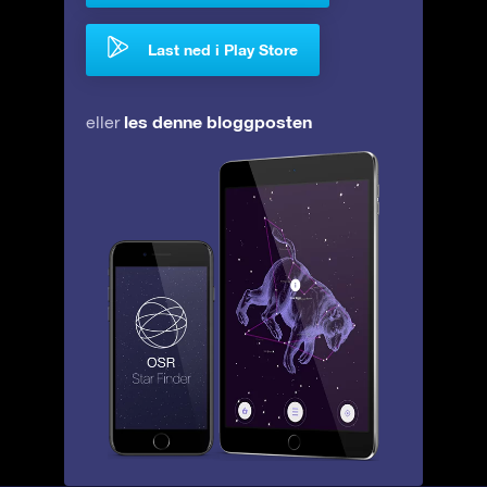
Last ned i Play Store
les denne bloggposten
eller