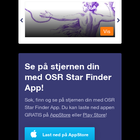
Andromeda - Den lenkede jomfrua
Antli
Vis
Vis
Se på stjernen din
med OSR Star Finder
App!
Søk, finn og se på stjernen din med OSR
Star Finder App. Du kan laste ned appen
GRATIS på
AppStore
eller
Play Store
!
Last ned på AppStore