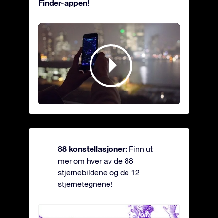
Finder-appen!
88 konstellasjoner:
Finn ut
mer om hver av de 88
stjernebildene og de 12
stjernetegnene!
Andromeda - Den lenkede jomfrua
Antli