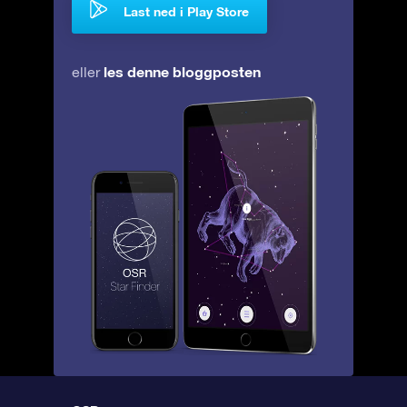
Last ned i Play Store
les denne bloggposten
eller