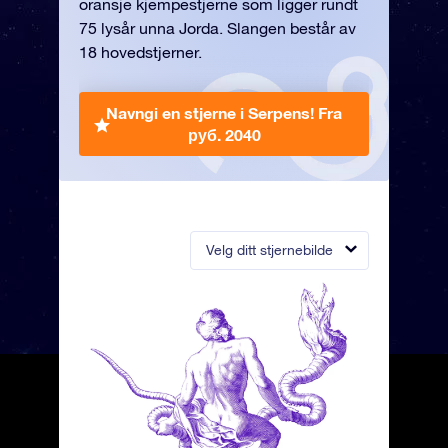
oransje kjempestjerne som ligger rundt
75 lysår unna Jorda. Slangen består av
18 hovedstjerner.
Navngi en stjerne i Serpens!
Fra
руб. 2040
Velg ditt stjernebilde