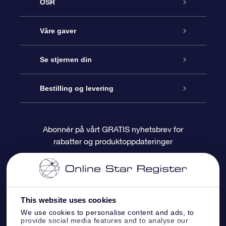
OSR
Kundeservice
Våre gaver
Kontakt oss
Online Stjernegave
Se stjernen din
Bloggen
OSR Gavepakke
Star Register
Bestilling og levering
Ofte stilte spørsmål
Super Star Gift
OSR Star Finder App
Kundeinnlogging
Abonnér på vårt GRATIS nyhetsbrev for
rabatter og produktoppdateringer
Anmeldelser
OSR-gavekortet
Pesontilpasset stjerneside
Betalingsinformasjon
Bedriftsgaver
One Million Stars
Fraktinformasjon
This website uses cookies
OSR Starsaver
Returpolicy
We use cookies to personalise content and ads, to
provide social media features and to analyse our