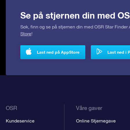
Se på stjernen din med OS
Søk, finn og se på stjernen din med OSR Star Finde
Store
!
Last ned på AppStore
Last ned i 
OSR
Våre gaver
Kundeservice
Online Stjernegave