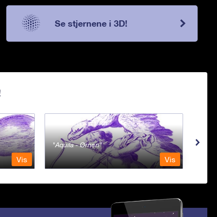
Se stjernene i 3D!
!
Aquila - Ørnen
Aqu
Vis
Vis