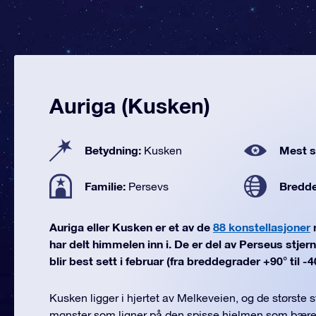
Auriga (Kusken)
Betydning:
Mest se
Kusken
Familie:
Bredd
Persevs
Auriga eller Kusken er et av de
88 konstellasjoner
har delt himmelen inn i. De er del av Perseus stjer
blir best sett i februar (fra breddegrader +90° til -4
Kusken ligger i hjertet av Melkeveien, og de største 
mønster som ligner på den spisse hjelmen som bæres