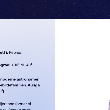
tt i:
Februar
egrad:
+90° til -40°
moderne astronomer
nebildefamilien. Auriga
0°).
stjernene former et
 av føreren av en