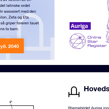
det latinske ordet
lir assosiert med den
ilon, Zeta og Eta
 så griper føreren tauet
ns to barn.
руб. 2040
Hovedst
Stjernebildet Auriga in