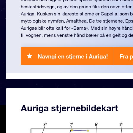
hestestridsvogn, og av den grunn fikk den navn etter 
Auriga. Kusken sin klareste stjerne er Capella, som b
mytologiske nymfen, Amalthea. De tre stjernene, Eps
Aurigae blir ofte kalt for «Barna». Med sin høyre hånd
til vognen, mens venstre hånd bærer på en geit og de
Navngi en stjerne i Auriga!
Fra 
Auriga stjernebildekart