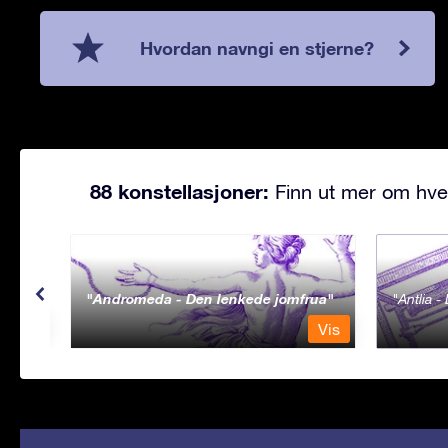
Hvordan navngi en stjerne?
88 konstellasjoner:
Finn ut mer om hve
Andromeda - Den lenkede jomfrua
Antlia 
Vis
Vis