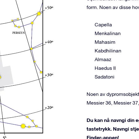
form. Noen av disse ho
Capella
Menkalinan
Mahasim
Kabdhilinan
Almaaz
Haedus II
Sadatoni
Noen av dypromsobjekten
Messier 36, Messier 37,
Du kan nå navngi din eg
tastetrykk. Navngi st
Finder-appen!