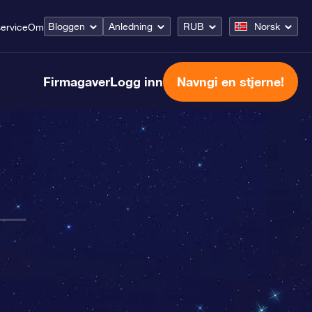
Bloggen
Anledning
RUB
Norsk
ervice
Om
Firmagaver
Logg inn
Navngi en stjerne!