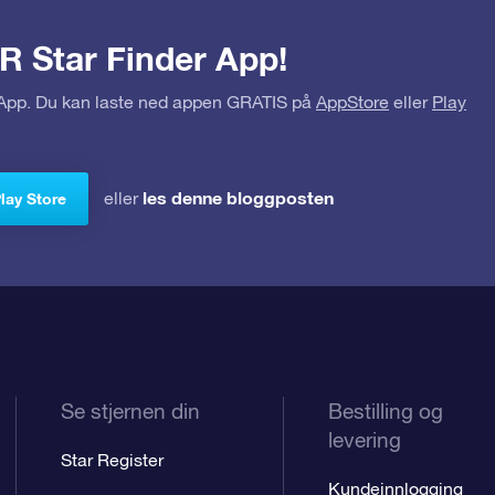
R Star Finder App!
r App. Du kan laste ned appen GRATIS på
AppStore
eller
Play
les denne bloggposten
eller
Play Store
Se stjernen din
Bestilling og
levering
Star Register
Kundeinnlogging