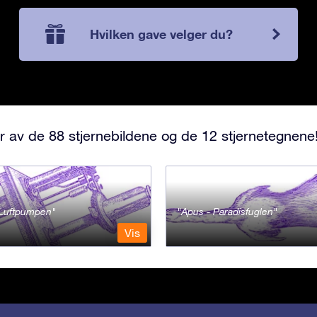
Hvilken gave velger du?
r av de 88 stjernebildene og de 12 stjernetegnene
- Luftpumpen
Apus - Paradisfuglen
Vis