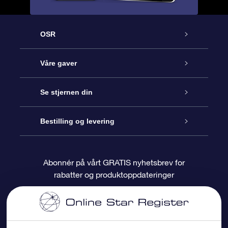
OSR
Kundeservice
Våre gaver
Kontakt oss
Online Stjernegave
Se stjernen din
Bloggen
OSR Gavepakke
Star Register
Bestilling og levering
Ofte stilte spørsmål
Super Star Gift
OSR Star Finder App
Kundeinnlogging
Abonnér på vårt GRATIS nyhetsbrev for
rabatter og produktoppdateringer
Anmeldelser
OSR-gavekortet
Pesontilpasset stjerneside
Betalingsinformasjon
Bedriftsgaver
One Million Stars
Fraktinformasjon