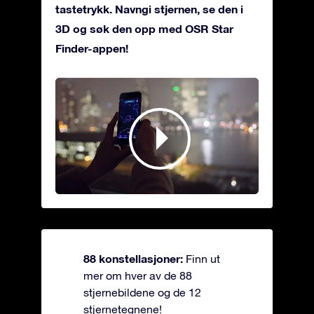
tastetrykk. Navngi stjernen, se den i
3D og søk den opp med OSR Star
Finder-appen!
88 konstellasjoner:
Finn ut
mer om hver av de 88
stjernebildene og de 12
stjernetegnene!