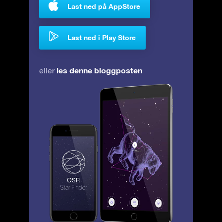
Last ned på AppStore
Last ned i Play Store
les denne bloggposten
eller