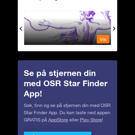
Andromeda - Den lenkede jomfrua
Antli
Vis
Vis
Se på stjernen din
med OSR Star Finder
App!
Søk, finn og se på stjernen din med OSR
Star Finder App. Du kan laste ned appen
GRATIS på
AppStore
eller
Play Store
!