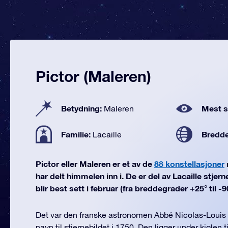
Pictor (Maleren)
Betydning:
Mest se
Maleren
Familie:
Bredd
Lacaille
Pictor eller Maleren er et av de
88 konstellasjoner
har delt himmelen inn i. De er del av Lacaille stjern
blir best sett i februar (fra breddegrader +25° til -9
Det var den franske astronomen Abbé Nicolas-Louis
navn til stjernebildet i 1750. Den ligger under kjølen t