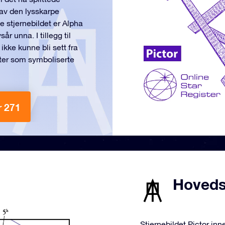
 av den lysskarpe
e stjernebildet er Alpha
år unna. I tillegg til
ikke kunne bli sett fra
enter som symboliserte
r 271
Hovedst
Stjernebildet Pictor in