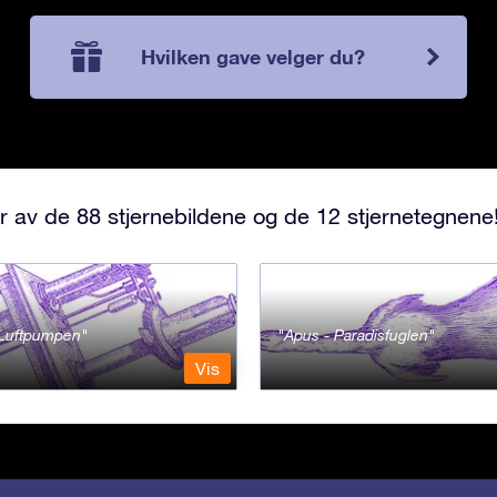
Hvilken gave velger du?
r av de 88 stjernebildene og de 12 stjernetegnene
- Luftpumpen
Apus - Paradisfuglen
Vis