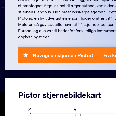
stjernetegnet Argo, skipet til argonautene, ved siden
stjernen Canopus. Den mest lysskarpe stjernen i dett
Pictoris, en hvit dvergstjerne som ligger omtrent 97 lys
Maleren så gav Lacaille navn til 14 stjernebilder som 
Europa, og alle var til heder for forskjellige instrum
opplysningstiden.
Navngi en stjerne i Pictor!
Fra k
Pictor stjernebildekart