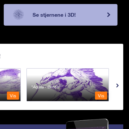
Se stjernene i 3D!
!
Aquila - Ørnen
Aqu
Vis
Vis