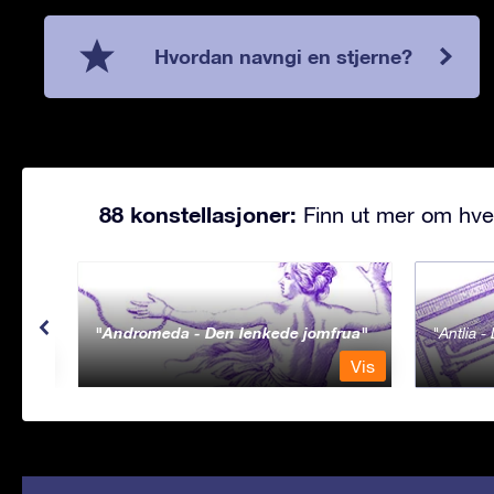
Hvordan navngi en stjerne?
88 konstellasjoner:
Finn ut mer om hve
Andromeda - Den lenkede jomfrua
Antlia 
Vis
Vis