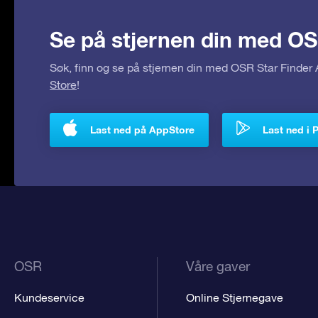
Se på stjernen din med OS
Søk, finn og se på stjernen din med OSR Star Finde
Store
!
Last ned på AppStore
Last ned i 
OSR
Våre gaver
Kundeservice
Online Stjernegave