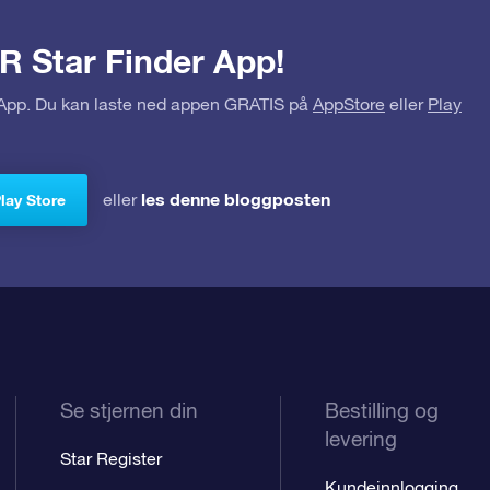
R Star Finder App!
r App. Du kan laste ned appen GRATIS på
AppStore
eller
Play
les denne bloggposten
eller
Play Store
Se stjernen din
Bestilling og
levering
Star Register
Kundeinnlogging