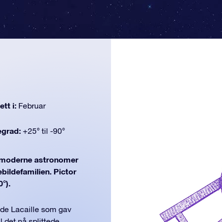
tt i:
Februar
egrad:
+25° til -90°
moderne astronomer
ebildefamilien. Pictor
0°).
 de Lacaille som gav
il det nå splittede