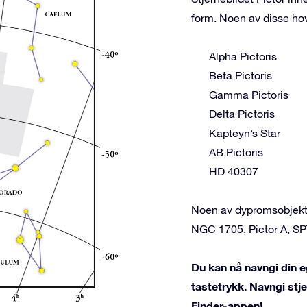
form. Noen av disse ho
Alpha Pictoris
Beta Pictoris
Gamma Pictoris
Delta Pictoris
Kapteyn’s Star
AB Pictoris
HD 40307
Noen av dypromsobjekten
NGC 1705, Pictor A, S
Du kan nå navngi din eg
tastetrykk. Navngi st
Finder-appen!