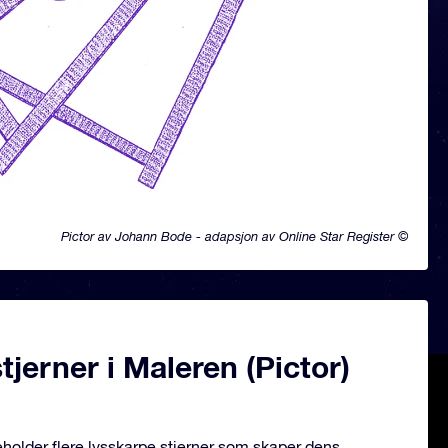
Pictor av Johann Bode - adapsjon av Online Star Register ©
jerner i Maleren (Pictor)
neholder flere lysskarpe stjerner som skaper dens