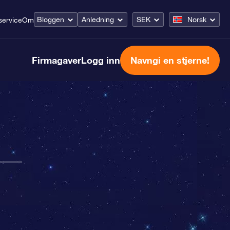
Bloggen
Anledning
SEK
Norsk
ervice
Om
Firmagaver
Logg inn
Navngi en stjerne!