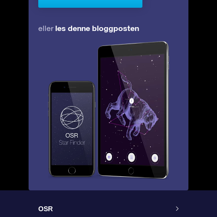
les denne bloggposten
eller
OSR