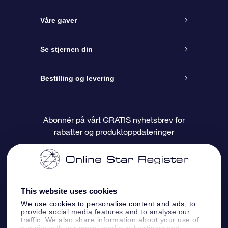
Kundeservice
Våre gaver
Kontakt oss
Online Stjernegave
Se stjernen din
Bloggen
OSR Gavepakke
Star Register
Bestilling og levering
Ofte stilte spørsmål
Super Star Gift
OSR Star Finder App
Kundeinnlogging
Abonnér på vårt GRATIS nyhetsbrev for
rabatter og produktoppdateringer
Anmeldelser
OSR-gavekortet
Pesontilpasset stjerneside
Betalingsinformasjon
Bedriftsgaver
One Million Stars
Fraktinformasjon
This website uses cookies
OSR Starsaver
Returpolicy
We use cookies to personalise content and ads, to
provide social media features and to analyse our
traffic. We also share information about your use of
Fly me to the Stars VR-app
Stjernebildene
our site with our social media, advertising and