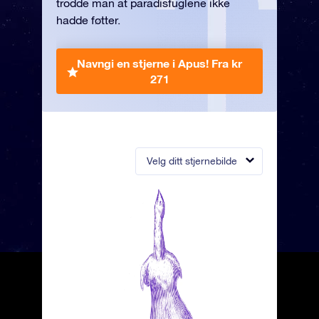
trodde man at paradisfuglene ikke
hadde føtter.
Navngi en stjerne i Apus!
Fra kr
271
Velg ditt stjernebilde