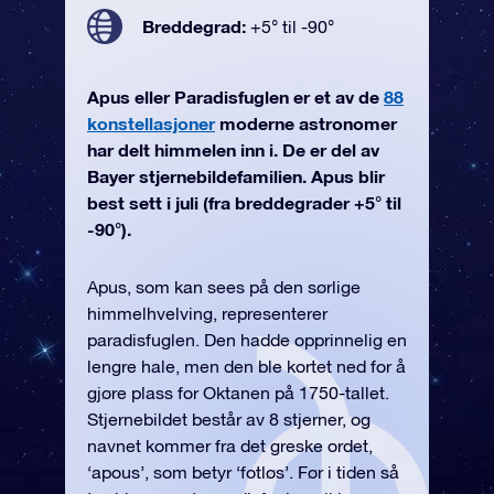
Breddegrad:
+5° til -90°
Apus eller Paradisfuglen er et av de
88
konstellasjoner
moderne astronomer
har delt himmelen inn i. De er del av
Bayer stjernebildefamilien. Apus blir
best sett i juli (fra breddegrader +5° til
-90°).
Apus, som kan sees på den sørlige
himmelhvelving, representerer
paradisfuglen. Den hadde opprinnelig en
lengre hale, men den ble kortet ned for å
gjøre plass for Oktanen på 1750-tallet.
Stjernebildet består av 8 stjerner, og
navnet kommer fra det greske ordet,
‘apous’, som betyr ‘fotløs’. Før i tiden så