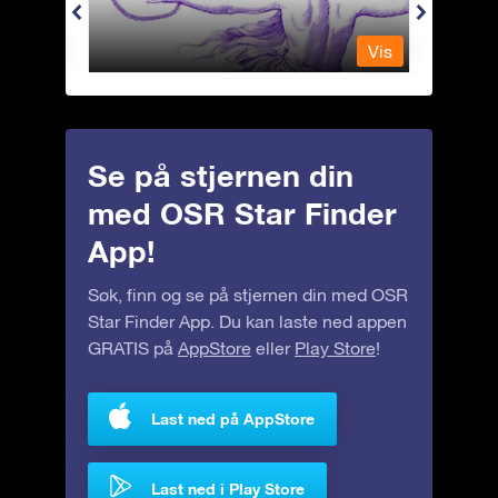
Vis
Vis
Se på stjernen din
med OSR Star Finder
App!
Søk, finn og se på stjernen din med OSR
Star Finder App. Du kan laste ned appen
GRATIS på
AppStore
eller
Play Store
!
Last ned på AppStore
Last ned i Play Store