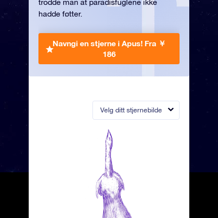
trodde man at paradisfuglene ikke
hadde føtter.
Navngi en stjerne i Apus!
Fra ￥
186
Velg ditt stjernebilde