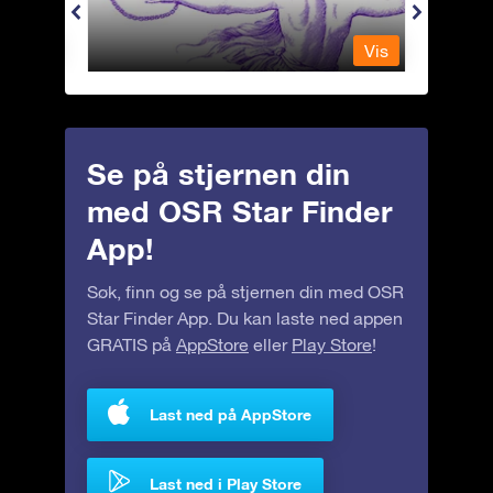
Vis
Vis
Se på stjernen din
med OSR Star Finder
App!
Søk, finn og se på stjernen din med OSR
Star Finder App. Du kan laste ned appen
GRATIS på
AppStore
eller
Play Store
!
Last ned på AppStore
Last ned i Play Store