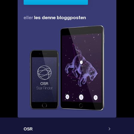
les denne bloggposten
eller
OSR