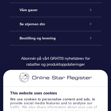
Kundeservice
Våre gaver
Kontakt oss
Online Stjernegave
Se stjernen din
Bloggen
OSR Gavepakke
Star Register
Bestilling og levering
Ofte stilte spørsmål
Super Star Gift
OSR Star Finder App
Kundeinnlogging
Abonnér på vårt GRATIS nyhetsbrev for
rabatter og produktoppdateringer
Anmeldelser
OSR-gavekortet
Pesontilpasset stjerneside
Betalingsinformasjon
Bedriftsgaver
One Million Stars
Fraktinformasjon
This website uses cookies
OSR Starsaver
Returpolicy
We use cookies to personalise content and ads, to
provide social media features and to analyse our
traffic. We also share information about your use of
Fly me to the Stars VR-app
Stjernebildene
our site with our social media, advertising and