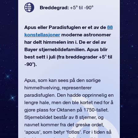
Breddegrad:
+5° til -90°
Apus eller Paradisfuglen er et av de
88
konstellasjoner
moderne astronomer
har delt himmelen inn i. De er del av
Bayer stjernebildefamilien. Apus blir
best sett i juli (fra breddegrader +5° til
-90°).
Apus, som kan sees på den sørlige
himmelhvelving, representerer
paradisfuglen. Den hadde opprinnelig en
lengre hale, men den ble kortet ned for å
gjøre plass for Oktanen på 1750-tallet.
Stjernebildet består av 8 stjerner, og
navnet kommer fra det greske ordet,
‘apous’, som betyr ‘fotløs’. Før i tiden så