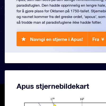
paradisfuglen. Den hadde opprinnelig en lengre hale
for å gjøre plass for Oktanen på 1750-tallet. Stjernebi
og navnet kommer fra det greske ordet, ‘apous’, som be
så trodde man at paradisfuglene ikke hadde føtter.
Navngi en stjerne i Apus!
Fra ￥
Apus stjernebildekart