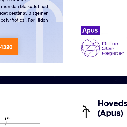
, men den ble kortet ned
ldet består av 8 stjerner,
tyr ‘fotløs’. Før i tiden
 4320
Hovedst
(Apus)