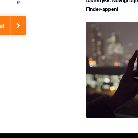
tastetrykk. Navngi st
Finder-appen!
s!