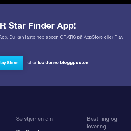
R Star Finder App!
r App. Du kan laste ned appen GRATIS på
AppStore
eller
Play
les denne bloggposten
eller
Play Store
Se stjernen din
Bestilling og
levering