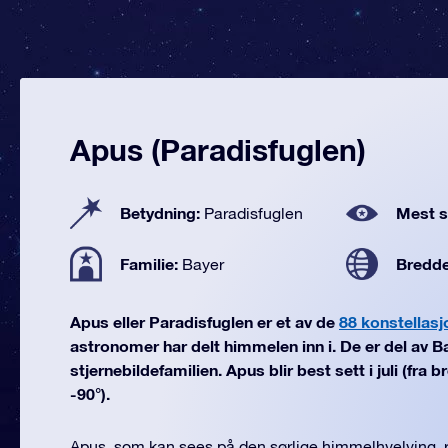
Apus (Paradisfuglen)
Betydning:
Mest se
Paradisfuglen
Familie:
Bredd
Bayer
Apus eller Paradisfuglen er et av de
88 konstellasj
astronomer har delt himmelen inn i. De er del av B
stjernebildefamilien. Apus blir best sett i juli (fra 
-90°).
Apus, som kan sees på den sørlige himmelhvelving, 