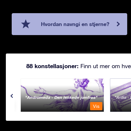
Hvordan navngi en stjerne?
88 konstellasjoner:
Finn ut mer om hve
Andromeda - Den lenkede jomfrua
Antlia 
Vis
Vis