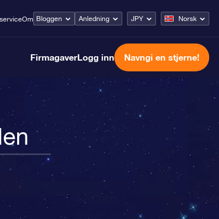
Bloggen
Anledning
JPY
Norsk
service
Om
Firmagaver
Logg inn
Navngi en stjerne!
len