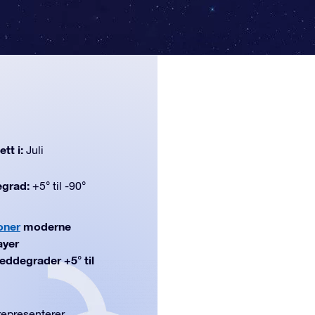
tt i:
Juli
egrad:
+5° til -90°
oner
moderne
ayer
breddegrader +5° til
representerer