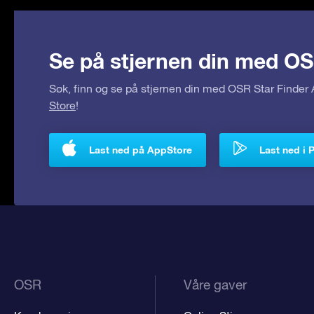
Se på stjernen din med OS
Søk, finn og se på stjernen din med OSR Star Finde
Store
!
Last ned på AppStore
Last ned i 
OSR
Våre gaver