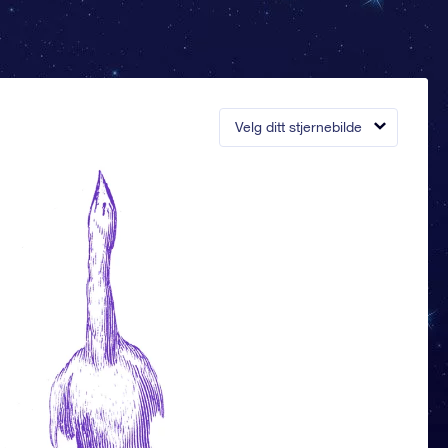
Velg ditt stjernebilde