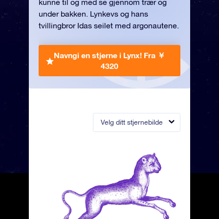
kunne til og med se gjennom trær og
under bakken. Lynkevs og hans
tvillingbror Idas seilet med argonautene.
Navngi en stjerne i Lynx!
Fra ￥
4320
Velg ditt stjernebilde