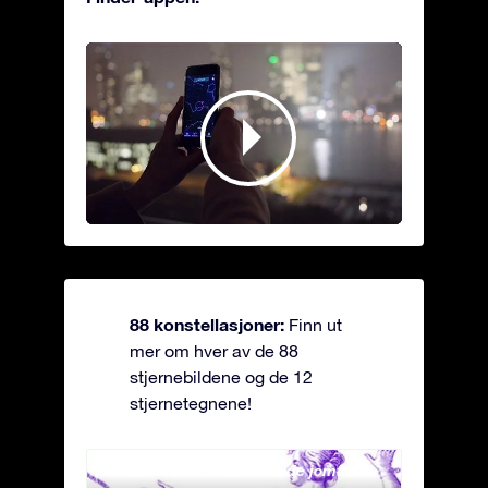
88 konstellasjoner:
Finn ut
mer om hver av de 88
stjernebildene og de 12
stjernetegnene!
Andromeda - Den lenkede jomfrua
Antli