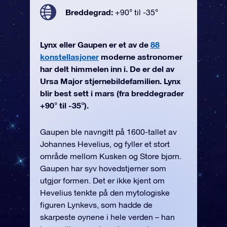
Breddegrad:
+90° til -35°
Lynx eller Gaupen er et av de
88
konstellasjoner
moderne astronomer
har delt himmelen inn i. De er del av
Ursa Major stjernebildefamilien. Lynx
blir best sett i mars (fra breddegrader
+90° til -35°).
Gaupen ble navngitt på 1600-tallet av
Johannes Hevelius, og fyller et stort
område mellom Kusken og Store bjørn.
Gaupen har syv hovedstjerner som
utgjør formen. Det er ikke kjent om
Hevelius tenkte på den mytologiske
figuren Lynkevs, som hadde de
skarpeste øynene i hele verden – han