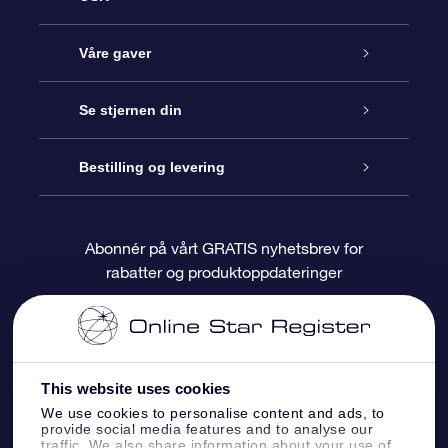
Kundeservice
Våre gaver
Kontakt oss
Online Stjernegave
Se stjernen din
Bloggen
OSR Gavepakke
Star Register
Bestilling og levering
Ofte stilte spørsmål
Super Star Gift
OSR Star Finder App
Kundeinnlogging
Abonnér på vårt GRATIS nyhetsbrev for
rabatter og produktoppdateringer
Anmeldelser
OSR-gavekortet
Pesontilpasset stjerneside
Betalingsinformasjon
Bedriftsgaver
One Million Stars
Fraktinformasjon
This website uses cookies
OSR Starsaver
Returpolicy
We use cookies to personalise content and ads, to
provide social media features and to analyse our
traffic. We also share information about your use of
Fly me to the Stars VR-app
Stjernebildene