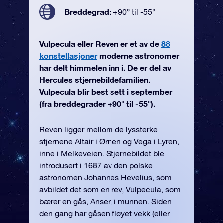
Breddegrad:
+90° til -55°
Vulpecula eller Reven er et av de
88
konstellasjoner
moderne astronomer
har delt himmelen inn i. De er del av
Hercules stjernebildefamilien.
Vulpecula blir best sett i september
(fra breddegrader +90° til -55°).
Reven ligger mellom de lyssterke
stjernene Altair i Ørnen og Vega i Lyren,
inne i Melkeveien. Stjernebildet ble
introdusert i 1687 av den polske
astronomen Johannes Hevelius, som
avbildet det som en rev, Vulpecula, som
bærer en gås, Anser, i munnen. Siden
den gang har gåsen fløyet vekk (eller