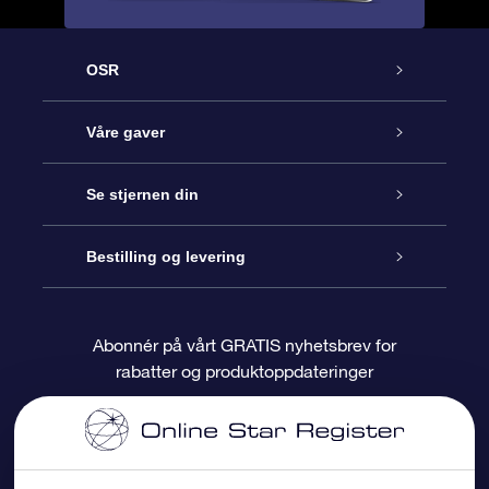
OSR
Kundeservice
Våre gaver
Kontakt oss
Online Stjernegave
Se stjernen din
Bloggen
OSR Gavepakke
Star Register
Bestilling og levering
Ofte stilte spørsmål
Super Star Gift
OSR Star Finder App
Kundeinnlogging
Abonnér på vårt GRATIS nyhetsbrev for
rabatter og produktoppdateringer
Anmeldelser
OSR-gavekortet
Pesontilpasset stjerneside
Betalingsinformasjon
Bedriftsgaver
One Million Stars
Fraktinformasjon