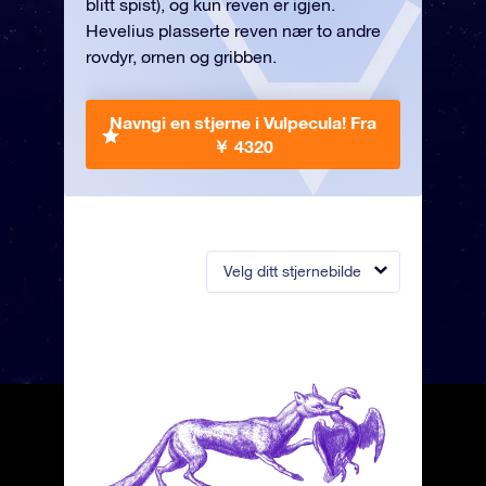
blitt spist), og kun reven er igjen.
Hevelius plasserte reven nær to andre
rovdyr, ørnen og gribben.
Navngi en stjerne i Vulpecula!
Fra
￥ 4320
Velg ditt stjernebilde