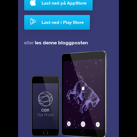
Last ned på AppStore
Last ned i Play Store
les denne bloggposten
eller