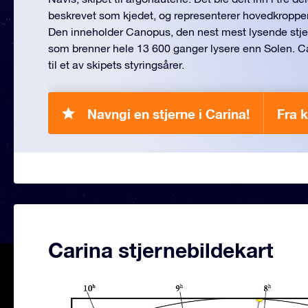
beskrevet som kjedet, og representerer hovedkroppen e
Den inneholder Canopus, den nest mest lysende stje
som brenner hele 13 600 ganger lysere enn Solen. 
til et av skipets styringsårer.
Navngi en stjerne i Carina!
Fra k
Carina stjernebildekart