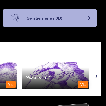
Se stjernene i 3D!
!
Aquila - Ørnen
Aqu
Vis
Vis