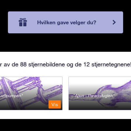
Hvilken gave velger du?
r av de 88 stjernebildene og de 12 stjernetegnene
- Luftpumpen
Apus - Paradisfuglen
Vis