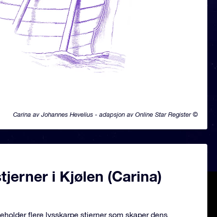
Carina av Johannes Hevelius - adapsjon av Online Star Register ©
jerner i Kjølen (Carina)
neholder flere lysskarpe stjerner som skaper dens