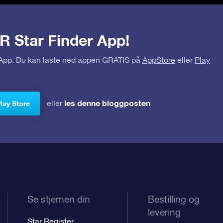
R Star Finder App!
r App. Du kan laste ned appen GRATIS på
AppStore
eller
Play
les denne bloggposten
eller
Play Store
Se stjernen din
Bestilling og
levering
Star Register