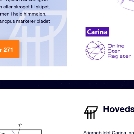
ller skroget til skipet.
rnen i hele himmelen,
Canopus markerer bladet
r 271
Hovedst
Stjernebildet Carina in