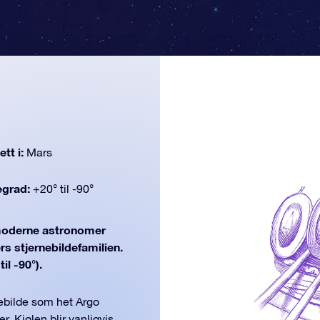
tt i:
Mars
egrad:
+20° til -90°
oderne astronomer
rs stjernebildefamilien.
il -90°).
nebilde som het Argo
er. Kjølen blir vanligvis