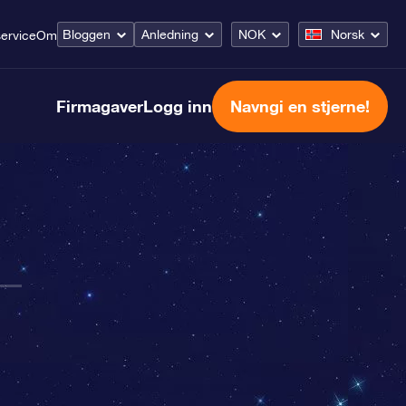
Bloggen
Anledning
NOK
Norsk
ervice
Om
Firmagaver
Logg inn
Navngi en stjerne!