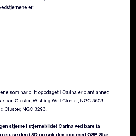
vedstjernene er:
e som har blitt oppdaget i Carina er blant annet:
arinae Cluster, Wishing Well Cluster, NGC 3603,
d Cluster, NGC 3293.
en stjerne i stjernebildet Carina ved bare få
jernen, se den i 3D og søk den opp med OSR Star