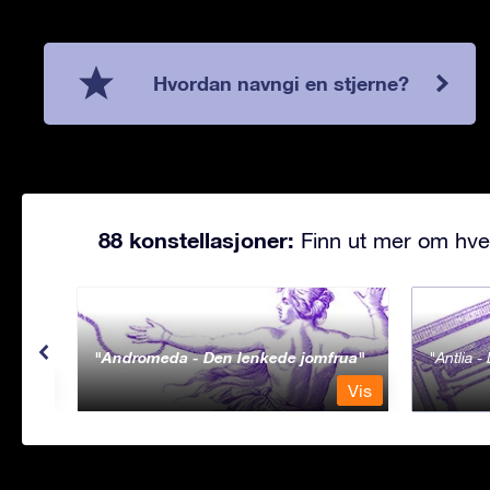
Hvordan navngi en stjerne?
88 konstellasjoner:
Finn ut mer om hve
Andromeda - Den lenkede jomfrua
Antlia 
Vis
Vis