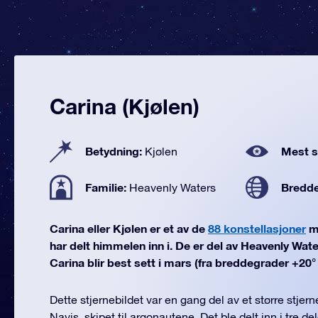
Carina (Kjølen)
Betydning:
Mest se
Kjølen
Familie:
Bredd
Heavenly Waters
Carina eller Kjølen er et av de
88 konstellasjoner
m
har delt himmelen inn i. De er del av Heavenly Wate
Carina blir best sett i mars (fra breddegrader +20° t
Dette stjernebildet var en gang del av et større stjer
Navis, skipet til argonautene. Det ble delt inn i tre del