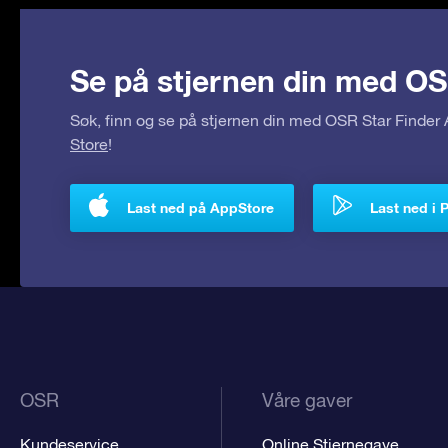
Se på stjernen din med OS
Søk, finn og se på stjernen din med OSR Star Finde
Store
!
Last ned på AppStore
Last ned i 
OSR
Våre gaver
Kundeservice
Online Stjernegave