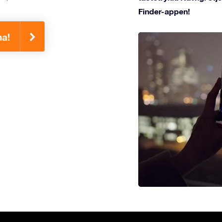
Finder-appen!
na!