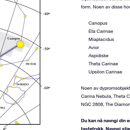
form. Noen av disse ho
Canopus
Eta Carinae
Miaplacidus
Avior
Aspidiske
Theta Carinae
Upsilon Carinae
Noen av dypromsobjekten
Carina Nebula, Theta C
NGC 2808, The Diamon
Du kan nå navngi din eg
tastetrykk. Navngi st