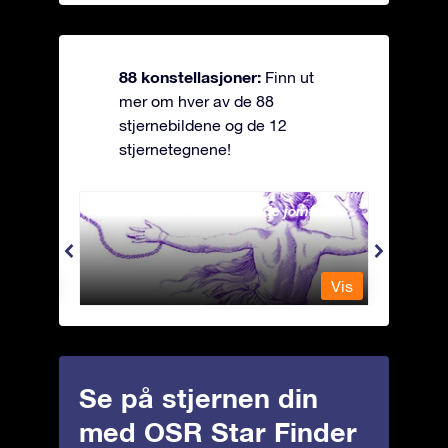
88 konstellasjoner:
Finn ut
mer om hver av de 88
stjernebildene og de 12
stjernetegnene!
Andromeda - Den lenkede jomfrua
Antli
Vis
Vis
Se på stjernen din
med OSR Star Finder