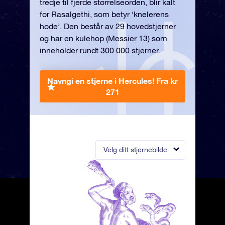
tredje til fjerde størrelseorden, blir kalt
for Rasalgethi, som betyr ‘knelerens
hode’. Den består av 29 hovedstjerner
og har en kulehop (Messier 13) som
inneholder rundt 300 000 stjerner.
Navngi en stjerne i Hercules!
Fra kr
271
Velg ditt stjernebilde