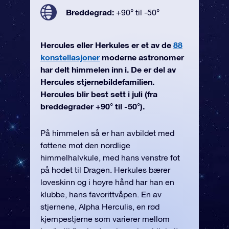
Breddegrad:
+90° til -50°
Hercules eller Herkules er et av de
88
konstellasjoner
moderne astronomer
har delt himmelen inn i. De er del av
Hercules stjernebildefamilien.
Hercules blir best sett i juli (fra
breddegrader +90° til -50°).
På himmelen så er han avbildet med
føttene mot den nordlige
himmelhalvkule, med hans venstre fot
på hodet til Dragen. Herkules bærer
løveskinn og i høyre hånd har han en
klubbe, hans favorittvåpen. En av
stjernene, Alpha Herculis, en rød
kjempestjerne som varierer mellom