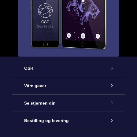
OSR
Kundeservice
Våre gaver
Kontakt oss
Online Stjernegave
Se stjernen din
Bloggen
OSR Gavepakke
Star Register
Bestilling og levering
Ofte stilte spørsmål
Super Star Gift