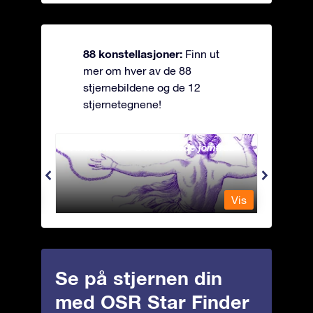
88 konstellasjoner:
Finn ut
mer om hver av de 88
stjernebildene og de 12
stjernetegnene!
Andromeda - Den lenkede jomfrua
Antli
Vis
Vis
Se på stjernen din
med OSR Star Finder