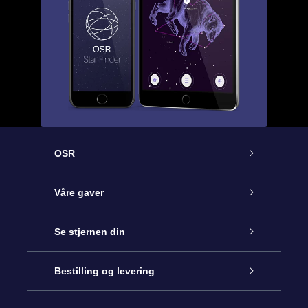
OSR
Kundeservice
Våre gaver
Kontakt oss
Online Stjernegave
Se stjernen din
Bloggen
OSR Gavepakke
Star Register
Bestilling og levering
Ofte stilte spørsmål
Super Star Gift