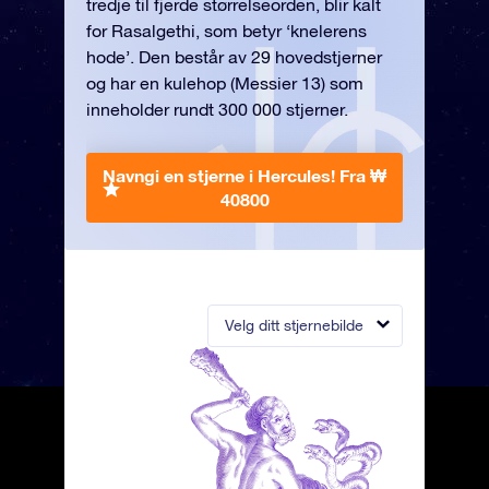
tredje til fjerde størrelseorden, blir kalt
for Rasalgethi, som betyr ‘knelerens
hode’. Den består av 29 hovedstjerner
og har en kulehop (Messier 13) som
inneholder rundt 300 000 stjerner.
Navngi en stjerne i Hercules!
Fra ₩
40800
Velg ditt stjernebilde