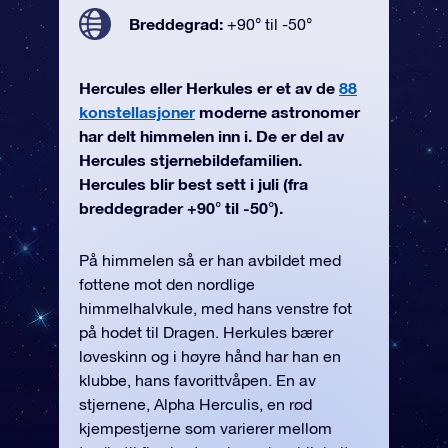
Breddegrad:
+90° til -50°
Hercules eller Herkules er et av de
88
konstellasjoner
moderne astronomer
har delt himmelen inn i. De er del av
Hercules stjernebildefamilien.
Hercules blir best sett i juli (fra
breddegrader +90° til -50°).
På himmelen så er han avbildet med
føttene mot den nordlige
himmelhalvkule, med hans venstre fot
på hodet til Dragen. Herkules bærer
løveskinn og i høyre hånd har han en
klubbe, hans favorittvåpen. En av
stjernene, Alpha Herculis, en rød
kjempestjerne som varierer mellom