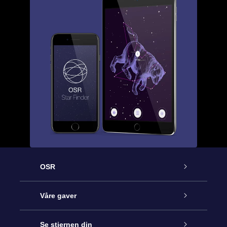
OSR
Kundeservice
Våre gaver
Kontakt oss
Online Stjernegave
Se stjernen din