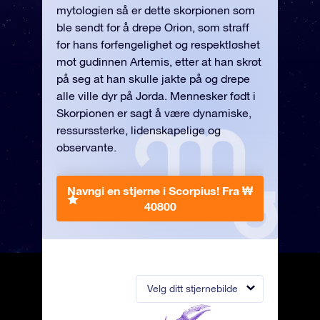
mytologien så er dette skorpionen som
ble sendt for å drepe Orion, som straff
for hans forfengelighet og respektløshet
mot gudinnen Artemis, etter at han skrøt
på seg at han skulle jakte på og drepe
alle ville dyr på Jorda. Mennesker født i
Skorpionen er sagt å være dynamiske,
ressurssterke, lidenskapelige og
observante.
Navngi en stjerne i Scorpius!
Fra ₩
40800
Velg ditt stjernebilde