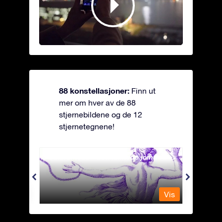
88 konstellasjoner:
Finn ut
mer om hver av de 88
stjernebildene og de 12
stjernetegnene!
Andromeda - Den lenkede jomfrua
Antli
Vis
Vis