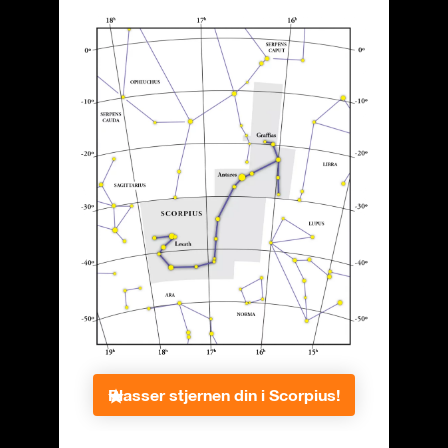
Plasser stjernen din i Scorpius!