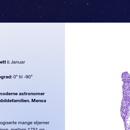
tt i:
Januar
egrad:
0° til -90°
oderne astronomer
nebildefamilien. Mensa
ogiserte mange stjerner
 Town, mellom 1751 og