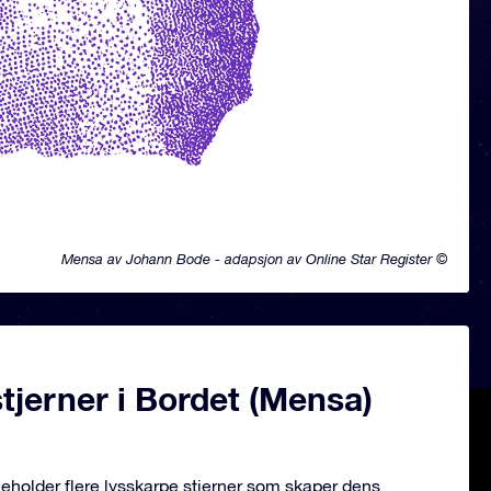
Mensa av Johann Bode - adapsjon av Online Star Register ©
jerner i Bordet (Mensa)
eholder flere lysskarpe stjerner som skaper dens