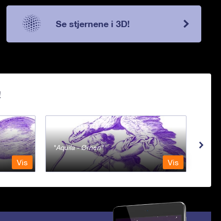
Se stjernene i 3D!
!
Aquila - Ørnen
Aqu
Vis
Vis