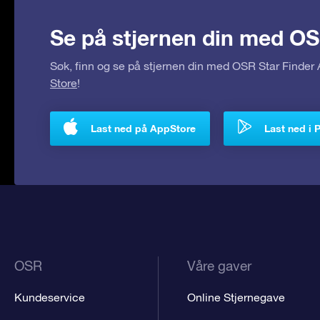
Se på stjernen din med OS
Søk, finn og se på stjernen din med OSR Star Finde
Store
!
Last ned på AppStore
Last ned i 
OSR
Våre gaver
Kundeservice
Online Stjernegave