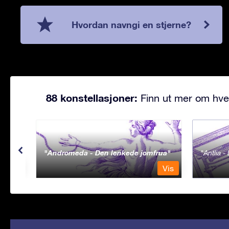
Hvordan navngi en stjerne?
88 konstellasjoner:
Finn ut mer om hve
Andromeda - Den lenkede jomfrua
Antlia 
Vis
Vis