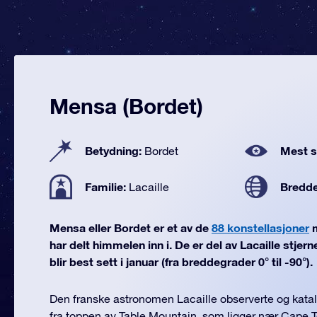
Mensa (Bordet)
Betydning:
Mest se
Bordet
Familie:
Bredd
Lacaille
Mensa eller Bordet er et av de
88 konstellasjoner
m
har delt himmelen inn i. De er del av Lacaille stjer
blir best sett i januar (fra breddegrader 0° til -90°).
Den franske astronomen Lacaille observerte og katal
fra toppen av Table Mountain, som ligger nær Cape