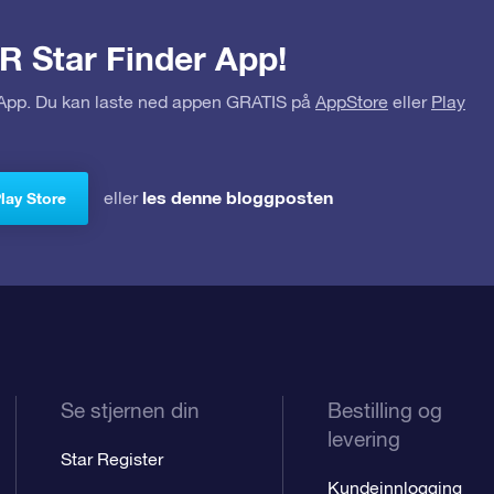
R Star Finder App!
r App. Du kan laste ned appen GRATIS på
AppStore
eller
Play
les denne bloggposten
eller
Play Store
Se stjernen din
Bestilling og
levering
Star Register
Kundeinnlogging