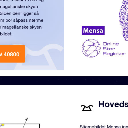
e magellanske skyen
Siden den ligger så
 som bor såpass nærme
re magellanske skyen
bildet.
₩ 40800
Hovedst
Stjernebildet Mensa inn