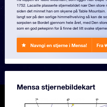
1752. Lacaille plasserte stjernebildet nær Den stor
siden det minnet han om skyene på Table Mountain. 
langt sør på den sørlige himmelhvelving så kan de
sørpolen se Bordet gjennom hele året, med Den sto
som en god pekepinn for å finne det litt svake stjerne
Navngi en stjerne i Mensa!
Fra 
Mensa stjernebildekart