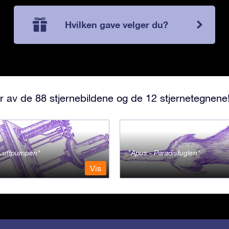
Hvilken gave velger du?
r av de 88 stjernebildene og de 12 stjernetegnene
- Luftpumpen
Apus - Paradisfuglen
Vis