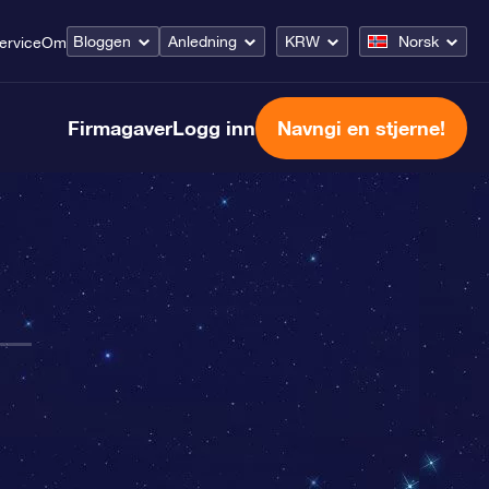
Bloggen
Anledning
KRW
Norsk
ervice
Om
Firmagaver
Logg inn
Navngi en stjerne!