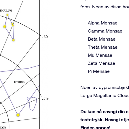
form. Noen av disse ho
Alpha Mensae
Gamma Mensae
Beta Mensae
Theta Mensae
Mu Mensae
Zeta Mensae
Pi Mensae
Noen av dypromsobjekte
Large Magellanic Clou
Du kan nå navngi din e
tastetrykk. Navngi st
Finder-appen!