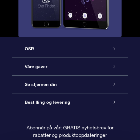
OSR
Kundeservice
Våre gaver
Kontakt oss
Online Stjernegave
Se stjernen din
Bloggen
OSR Gavepakke
Star Register
Bestilling og levering
Ofte stilte spørsmål
Super Star Gift
OSR Star Finder App
Kundeinnlogging
Abonnér på vårt GRATIS nyhetsbrev for
rabatter og produktoppdateringer
Anmeldelser
OSR-gavekortet
Pesontilpasset stjerneside
Betalingsinformasjon