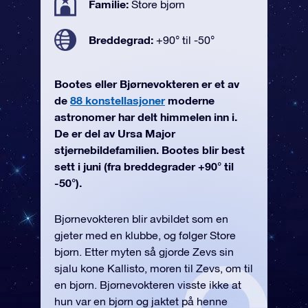
Familie:
Store bjørn
Breddegrad:
+90° til -50°
Bootes eller Bjørnevokteren er et av
de
88 konstellasjoner
moderne
astronomer har delt himmelen inn i.
De er del av Ursa Major
stjernebildefamilien. Bootes blir best
sett i juni (fra breddegrader +90° til
-50°).
Bjørnevokteren blir avbildet som en
gjeter med en klubbe, og følger Store
bjørn. Etter myten så gjorde Zevs sin
sjalu kone Kallisto, moren til Zevs, om til
en bjørn. Bjørnevokteren visste ikke at
hun var en bjørn og jaktet på henne