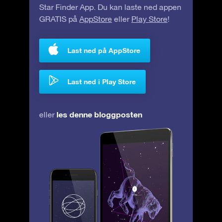
Star Finder App. Du kan laste ned appen
GRATIS på
AppStore
eller
Play Store
!
Last ned på AppStore
Last ned i Play Store
les denne bloggposten
eller