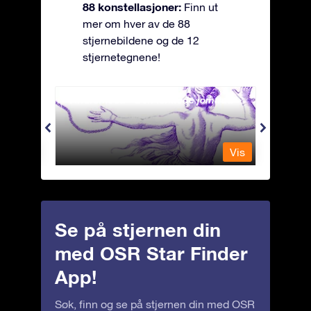
88 konstellasjoner:
Finn ut
mer om hver av de 88
stjernebildene og de 12
stjernetegnene!
Andromeda - Den lenkede jomfrua
Antli
Vis
Vis
Se på stjernen din
med OSR Star Finder
App!
Søk, finn og se på stjernen din med OSR