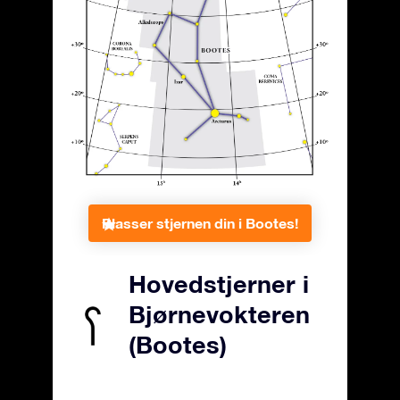
Plasser stjernen din i Bootes!
Hovedstjerner i
Bjørnevokteren
(Bootes)