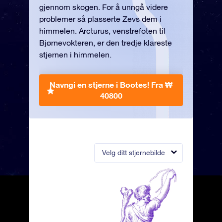
gjennom skogen. For å unngå videre
problemer så plasserte Zevs dem i
himmelen. Arcturus, venstrefoten til
Bjørnevokteren, er den tredje klareste
stjernen i himmelen.
Navngi en stjerne i Bootes!
Fra ₩
40800
Velg ditt stjernebilde