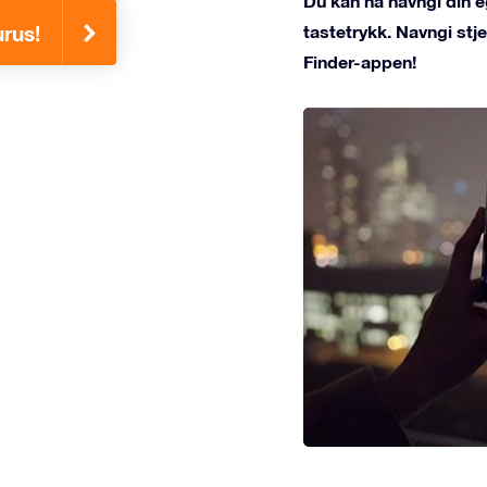
Du kan nå navngi din e
tastetrykk. Navngi st
urus!
Finder-appen!