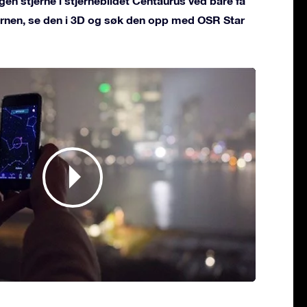
gen stjerne i stjernebildet Centaurus ved bare få
jernen, se den i 3D og søk den opp med OSR Star