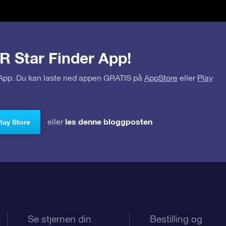
R Star Finder App!
r App. Du kan laste ned appen GRATIS på
AppStore
eller
Play
les denne bloggposten
eller
Play Store
Se stjernen din
Bestilling og