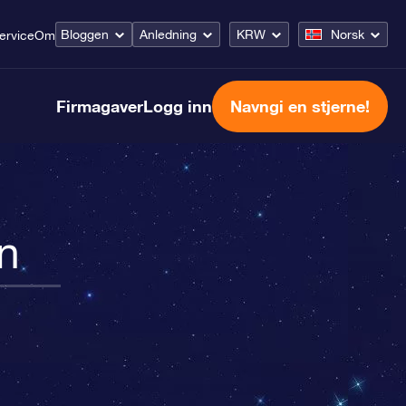
Bloggen
Anledning
KRW
Norsk
ervice
Om
Firmagaver
Logg inn
Navngi en stjerne!
n