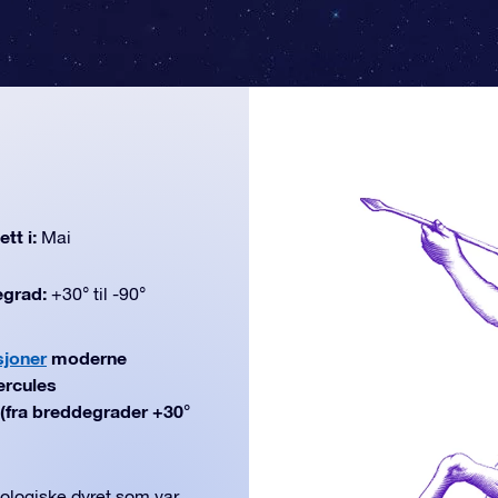
tt i:
Mai
egrad:
+30° til -90°
sjoner
moderne
ercules
i (fra breddegrader +30°
ologiske dyret som var