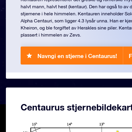
halvt mann, halvt hest (kentaur). Den har også to av d
stjernene i hele himmelen. Kentauren inneholder So
Alpha Centauri, som ligger 4.3 lysår unna. Han er kj
Kheiron, og ble forgiftet av Herakles sine piler. Kent
plassert i himmelen av Zevs.
Navngi en stjerne i Centaurus!
F
Centaurus stjernebildekar