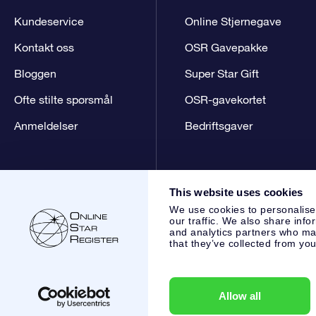
Kundeservice
Online Stjernegave
Kontakt oss
OSR Gavepakke
Bloggen
Super Star Gift
Ofte stilte spørsmål
OSR-gavekortet
Anmeldelser
Bedriftsgaver
This website uses cookies
We use cookies to personalise
our traffic. We also share info
and analytics partners who may
that they’ve collected from you
Online Star Register BV
- Laan van de Maagd 83, 7324 BT 
,
Kundeservice:
help@osr.org
KVK: 60333553, VAT: NL 8538
Allow all