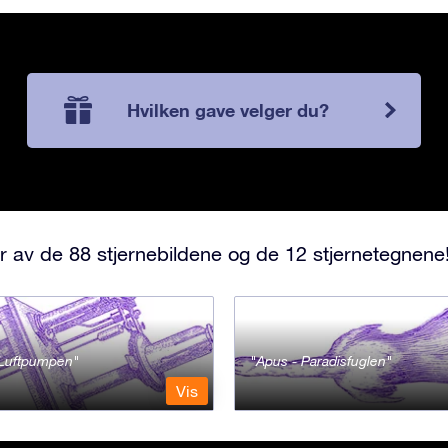
Hvilken gave velger du?
r av de 88 stjernebildene og de 12 stjernetegnene
- Luftpumpen
Apus - Paradisfuglen
Vis