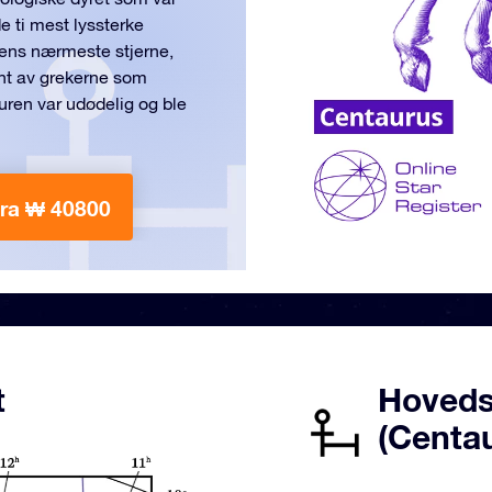
e ti mest lyssterke
lens nærmeste stjerne,
ent av grekerne som
auren var udødelig og ble
ra ₩ 40800
t
Hoveds
(Centa