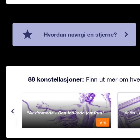
Hvordan navngi en stjerne?
88 konstellasjoner:
Finn ut mer om hve
Andromeda - Den lenkede jomfrua
Antlia 
Vis
Vis