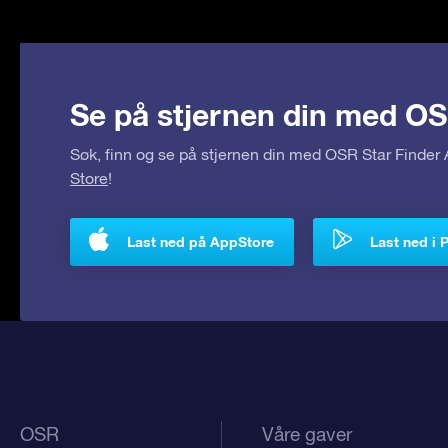
Se på stjernen din med OS
Søk, finn og se på stjernen din med OSR Star Finde
Store
!
Last ned på AppStore
Last ned i 
OSR
Våre gaver