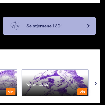
Se stjernene i 3D!
!
Aquila - Ørnen
Aqu
Vis
Vis