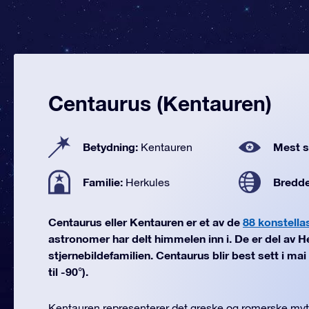
Centaurus (Kentauren)
Betydning:
Mest se
Kentauren
Familie:
Bredd
Herkules
Centaurus eller Kentauren er et av de
88 konstella
astronomer har delt himmelen inn i. De er del av H
stjernebildefamilien. Centaurus blir best sett i ma
til -90°).
Kentauren representerer det greske og romerske myt