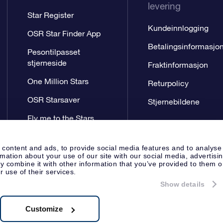
levering
Star Register
Kundeinnlogging
OSR Star Finder App
Betalingsinformasjo
Pesontilpasset
stjerneside
Fraktinformasjon
One Million Stars
Returpolicy
OSR Starsaver
Stjernebildene
Fly me to the Stars
VR-app
 content and ads, to provide social media features and to analyse
rmation about your use of our site with our social media, advertisi
 combine it with other information that you’ve provided to them o
r use of their services.
Show details
Presseside
Personvernerklæring
Apeldoorn, The Netherlands
.62.722B01
Customize