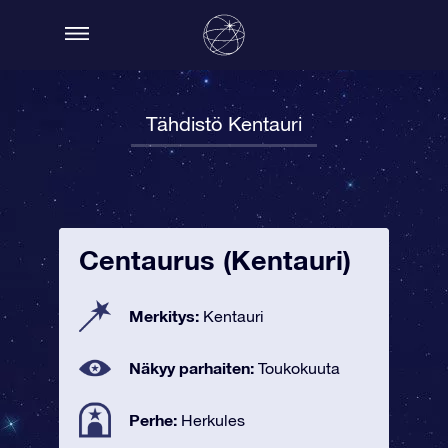
Tähdistö Kentauri
Centaurus (Kentauri)
Merkitys:
Kentauri
Näkyy parhaiten:
Toukokuuta
Perhe:
Herkules