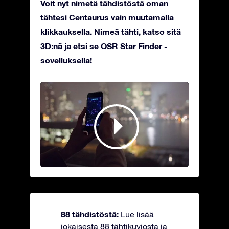
Voit nyt nimetä tähdistöstä oman
tähtesi Centaurus vain muutamalla
klikkauksella. Nimeä tähti, katso sitä
3D:nä ja etsi se OSR Star Finder -
sovelluksella!
88 tähdistöstä:
Lue lisää
jokaisesta 88 tähtikuviosta ja