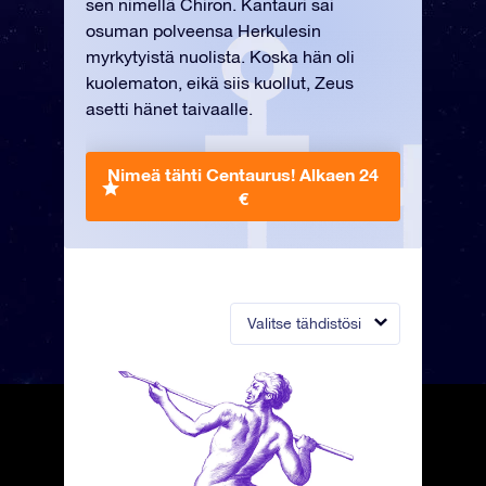
sen nimellä Chiron. Kantauri sai
osuman polveensa Herkulesin
myrkytyistä nuolista. Koska hän oli
kuolematon, eikä siis kuollut, Zeus
asetti hänet taivaalle.
Nimeä tähti Centaurus!
Alkaen 24
€
Valitse tähdistösi