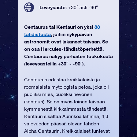
Leveysaste:
+30° asti -90°
Centaurus tai Kentauri on yksi
88
tähdistöstä
, joihin nykypäivän
astronomit ovat jakaneet taivaan. Se
on osa Hercules-tähdistöperhettä.
Centaurus näkyy parhaiten toukokuuta
(leveysasteilla +30° - -90°).
Centaurus edustaa kreikkalaista ja
roomalaista mytologista petoa, joka oli
puoliksi mies, puoliksi hevonen
(kentauri). Se on myös toinen taivaan
kymmenestä kirkkaimmasta tähdestä.
Kentauri sisältää Aurinkoa lähinnä, 4,3
valovuoden päässä olevan tähden,
Alpha Centaurin. Kreikkalaiset tuntevat