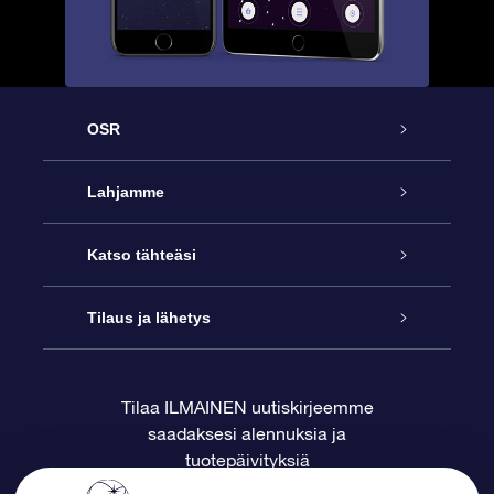
OSR
Palvelu
Lahjamme
Ota meihin yhteyttä
Online Star -lahja
Katso tähteäsi
Blogi
OSR-lahjapakkaus
Star Register
Tilaus ja lähetys
Usein kysytyt kysymykset
Supertähtilahja
OSR Star Finder -sovelluksella
Ota meihin yhteyttä
Tilaa ILMAINEN uutiskirjeemme
saadaksesi alennuksia ja
Arvostelut
OSR-lahjakortti
Henkilökohtainen Tähtisivu
Maksutiedot
tuotepäivityksiä