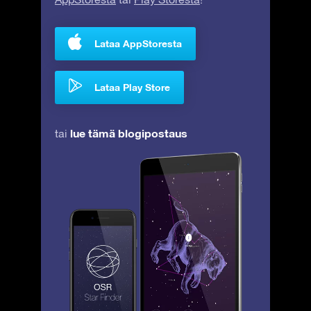
Lataa AppStoresta
Lataa Play Store
lue tämä blogipostaus
tai