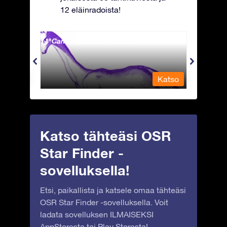
12 eläinradoista!
Camelopardalis - Kirahvi
Capri
Katso
Katso
Katso tähteäsi OSR
Star Finder -
sovelluksella!
Etsi, paikallista ja katsele omaa tähteäsi
OSR Star Finder -sovelluksella. Voit
ladata sovelluksen ILMAISEKSI
AppStoresta
tai
Play Storesta
!