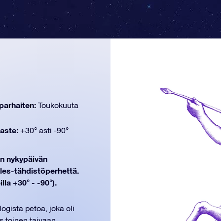
parhaiten:
Toukokuuta
aste:
+30° asti -90°
hin nykypäivän
les-tähdistöperhettä.
la +30° - -90°).
ogista petoa, joka oli
s toinen taivaan