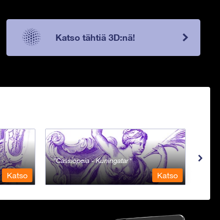
Katso tähtiä 3D:nä!
Cassiopeia - Kuningatar
Cep
Katso
Katso