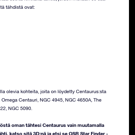
tä tähdistä ovat:
la olevia kohteita, joita on löydetty Centaurus:sta
 A, Omega Centauri, NGC 4945, NGC 4650A, The
622, NGC 5090.
stöstä oman tähtesi Centaurus vain muutamalla
hti, katso sitä 3D:nä ja etsi se OSR Star Finder -