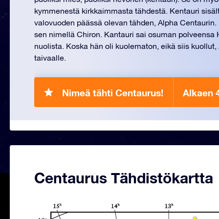
kymmenestä kirkkaimmasta tähdestä. Kentauri sisält
valovuoden päässä olevan tähden, Alpha Centaurin. K
sen nimellä Chiron. Kantauri sai osuman polveensa 
nuolista. Koska hän oli kuolematon, eikä siis kuollut,
taivaalle.
Nimeä tähti Centaurus!
Alkaen 
Centaurus Tähdistökartta