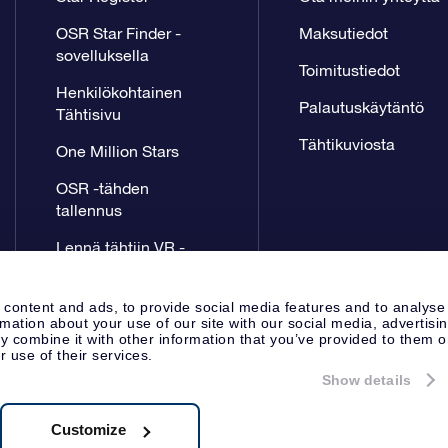
OSR Star Finder -
Maksutiedot
sovelluksella
Toimitustiedot
Henkilökohtainen
Palautuskäytäntö
Tähtisivu
Tähtikuviosta
One Million Stars
OSR -tähden
tallennus
Lennä tähtiin VR -
sovellus
 content and ads, to provide social media features and to analyse
rmation about your use of our site with our social media, advertisi
 combine it with other information that you’ve provided to them o
r use of their services.
Show details
Lehdistösivu
Tietosuoja ja vas
Apeldoorn, The Netherlands
8.62.722B01
Customize