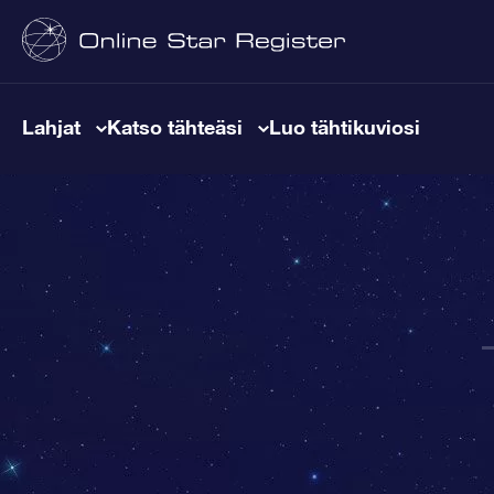
Lahjat
Katso tähteäsi
Luo tähtikuviosi