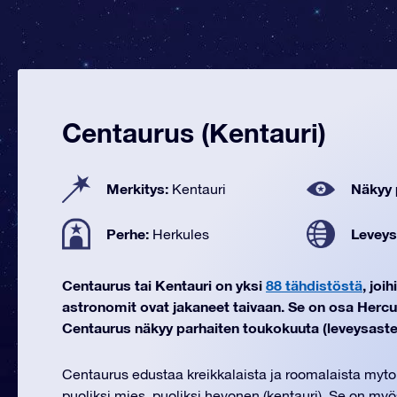
Centaurus (Kentauri)
Merkitys:
Näkyy 
Kentauri
Perhe:
Leveys
Herkules
Centaurus tai Kentauri on yksi
88 tähdistöstä
, joi
astronomit ovat jakaneet taivaan. Se on osa Hercu
Centaurus näkyy parhaiten toukokuuta (leveysasteil
Centaurus edustaa kreikkalaista ja roomalaista mytol
puoliksi mies, puoliksi hevonen (kentauri). Se on myö