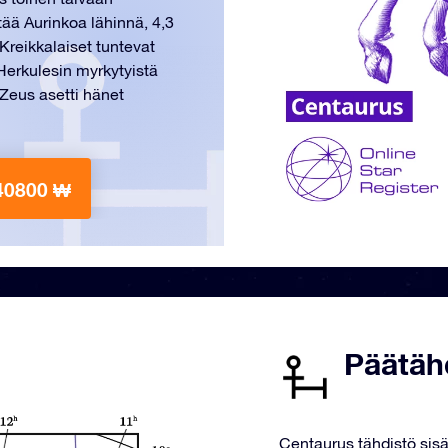
ää Aurinkoa lähinnä, 4,3
reikkalaiset tuntevat
Herkulesin myrkytyistä
 Zeus asetti hänet
40800 ₩
Päätäh
Centaurus tähdistö sisä