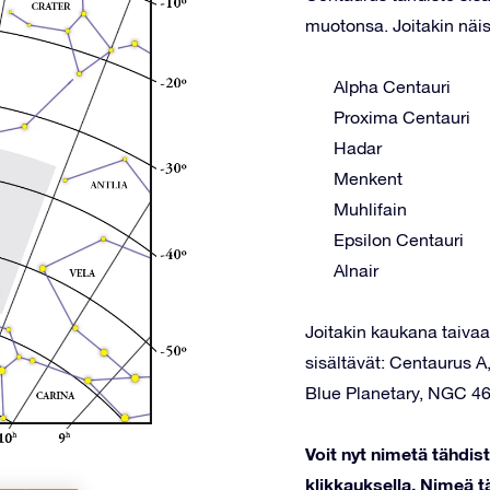
muotonsa. Joitakin näis
Alpha Centauri
Proxima Centauri
Hadar
Menkent
Muhlifain
Epsilon Centauri
Alnair
Joitakin kaukana taivaal
sisältävät: Centaurus
Blue Planetary, NGC 4
Voit nyt nimetä tähdi
klikkauksella. Nimeä tä