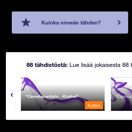
Kuinka nimeän tähden?
88 tähdistöstä:
Lue lisää jokaisesta 88 t
Camelopardalis - Kirahvi
Caprico
Katso
Katso