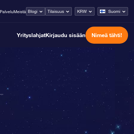
Blogi
Tilaisuus
KRW
Suomi
Palvelu
Meistä
Yrityslahjat
Kirjaudu sisään
Nimeä tähti!