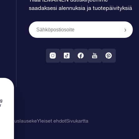
saadaksesi alennuksia ja tuotepäivityksiä
ng
r
tuuvapauslauseke
Yleiset ehdot
Sivukartta