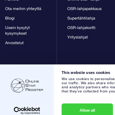
Ota meihin yhteyttä
OSR-lahjapakkaus
Blogi
Supertähtilahja
Usein kysytyt
OSR-lahjakortti
kysymykset
Yrityslahjat
Arvostelut
This website uses cookies
We use cookies to personalise
our traffic. We also share info
and analytics partners who may
that they’ve collected from you
Online Star Register BV
- Laan van de Maagd 83, 7324 BT 
,
Asiakaspalvelu:
help@osr.org
KVK: 60333553, VAT: NL 853
Allow all