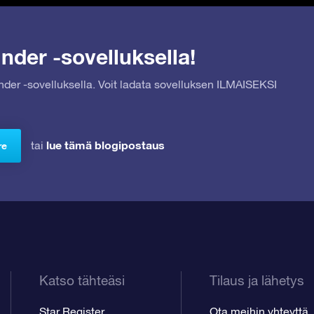
nder -sovelluksella!
inder -sovelluksella. Voit ladata sovelluksen ILMAISEKSI
lue tämä blogipostaus
tai
re
Katso tähteäsi
Tilaus ja lähetys
Star Register
Ota meihin yhteyttä