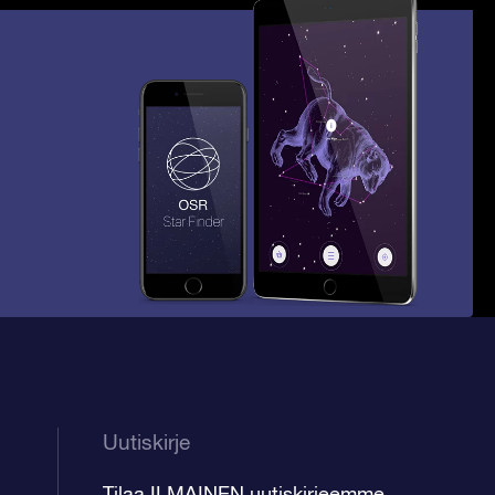
Uutiskirje
Tilaa ILMAINEN uutiskirjeemme