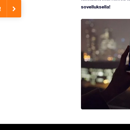
sovelluksella!
!