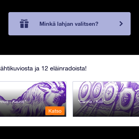
Minkä lahjan valitsen?
ähtikuviosta ja 12 eläinradoista!
rnus - Kauris
Carina - Köli
Katso