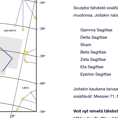
Sculptor tähdistö sisält
muotonsa. Joitakin näis
Gamma Sagittae
Delta Sagittae
Sham
Beta Sagittae
Zeta Sagittae
Eta Sagittae
Epsilon Sagittae
Joitakin kaukana taivaal
sisältävät: Messier 71
Voit nyt nimetä tähdi