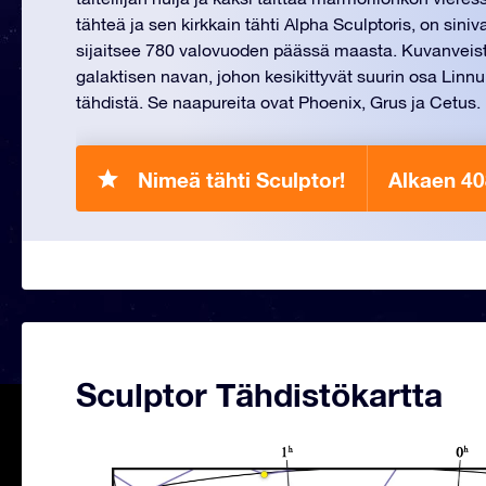
tähteä ja sen kirkkain tähti Alpha Sculptoris, on siniva
sijaitsee 780 valovuoden päässä maasta. Kuvanveistä
galaktisen navan, johon kesikittyvät suurin osa Linn
tähdistä. Se naapureita ovat Phoenix, Grus ja Cetus.
Nimeä tähti Sculptor!
Alkaen 4
Sculptor Tähdistökartta