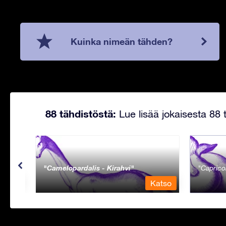
Kuinka nimeän tähden?
88 tähdistöstä:
Lue lisää jokaisesta 88 t
Camelopardalis - Kirahvi
Caprico
Katso
Katso