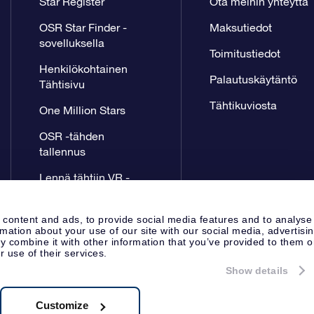
Star Register
Ota meihin yhteyttä
OSR Star Finder -
Maksutiedot
sovelluksella
Toimitustiedot
Henkilökohtainen
Palautuskäytäntö
Tähtisivu
Tähtikuviosta
One Million Stars
OSR -tähden
tallennus
Lennä tähtiin VR -
sovellus
 content and ads, to provide social media features and to analyse
rmation about your use of our site with our social media, advertisi
 combine it with other information that you’ve provided to them o
r use of their services.
Show details
Lehdistösivu
Tietosuoja ja vas
Apeldoorn, The Netherlands
8.62.722B01
Customize