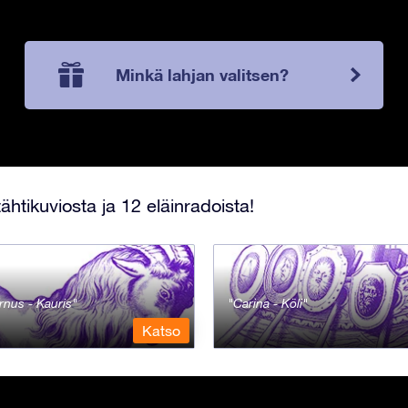
Minkä lahjan valitsen?
ähtikuviosta ja 12 eläinradoista!
rnus - Kauris
Carina - Köli
Katso