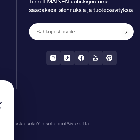
Tilaa ILMAINEN uutiskirjeemme
saadaksesi alennuksia ja tuotepäivityksiä
ng
r
tuuvapauslauseke
Yleiset ehdot
Sivukartta