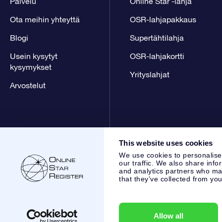
Palvelu
Online Star -lahja
Ota meihin yhteyttä
OSR-lahjapakkaus
Blogi
Supertähtilahja
Usein kysytyt
OSR-lahjakortti
kysymykset
Yrityslahjat
Arvostelut
This website uses cookies
We use cookies to personalise
our traffic. We also share info
and analytics partners who may
that they’ve collected from you
Online Star Register BV
- Laan van de Maagd 83, 7324 BT 
,
Asiakaspalvelu:
help@osr.org
KVK: 60333553, VAT: NL 853
Allow all