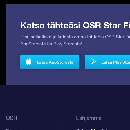
Katso tähteäsi OSR Star Fi
Etsi, paikallista ja katsele omaa tähteäsi OSR Star F
AppStoresta
tai
Play Storesta
!
Lataa AppStoresta
Lataa Play Sto
OSR
Lahjamme