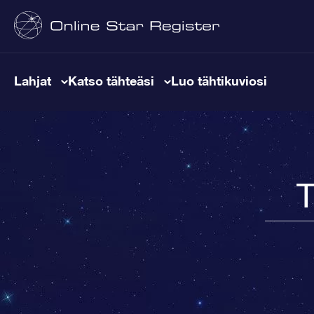
Lahjat
Katso tähteäsi
Luo tähtikuviosi
T