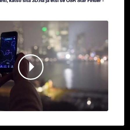
hti, katso sitä 3D:nä ja etsi se OSR Star Finder -