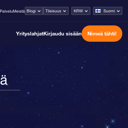
Blogi
Tilaisuus
KRW
Suomi
Palvelu
Meistä
Yrityslahjat
Kirjaudu sisään
Nimeä tähti!
jä