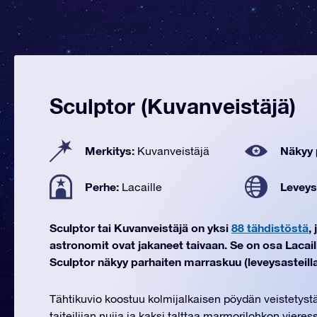
Sculptor (Kuvanveistäjä)
Merkitys:
Näkyy 
Kuvanveistäjä
Perhe:
Leveys
Lacaille
Sculptor tai Kuvanveistäjä on yksi
88 tähdistöstä
,
astronomit ovat jakaneet taivaan. Se on osa Lacail
Sculptor näkyy parhaiten marraskuu (leveysasteilla 
Tähtikuvio koostuu kolmijalkaisen pöydän veistetyst
taiteilijan nuija ja kaksi talttaa marmorilohkon vieres