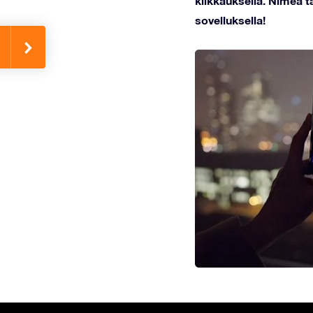
klikkauksella. Nimeä tä
sovelluksella!