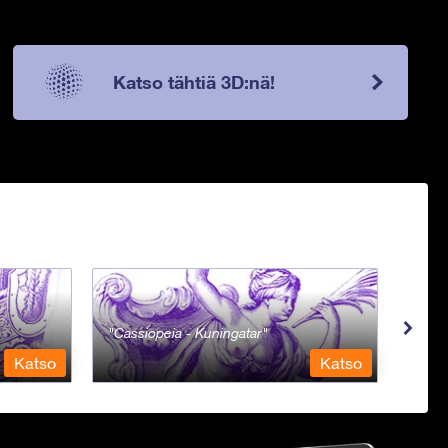
Katso tähtiä 3D:nä!
Cassiopeia - Kuningatar
Cent
Katso
Katso