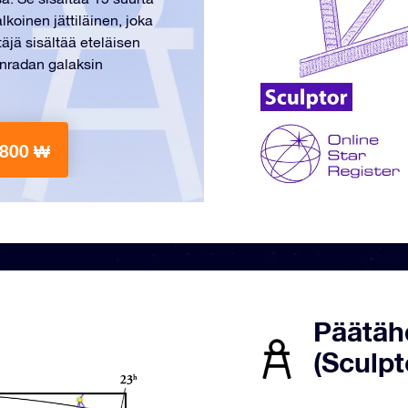
lkoinen jättiläinen, joka
jä sisältää eteläisen
unradan galaksin
0800 ₩
Päätäh
(Sculpt