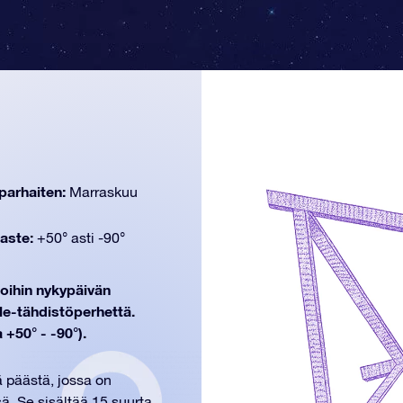
parhaiten:
Marraskuu
aste:
+50° asti -90°
 joihin nykypäivän
le-tähdistöperhettä.
+50° - -90°).
ä päästä, jossa on
sä. Se sisältää 15 suurta