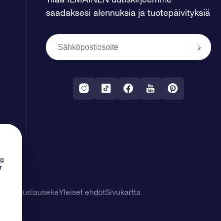
saadaksesi alennuksia ja tuotepäivityksiä
ng
r
tuuvapauslauseke
Yleiset ehdot
Sivukartta