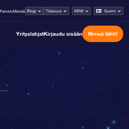
Blogi
Tilaisuus
KRW
Suomi
Palvelu
Meistä
Yrityslahjat
Kirjaudu sisään
Nimeä tähti!