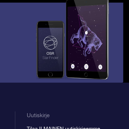
Uutiskirje
Tilaa ILMAINEN uutiskirjeemme