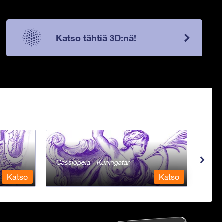
Katso tähtiä 3D:nä!
Cassiopeia - Kuningatar
Cent
Katso
Katso