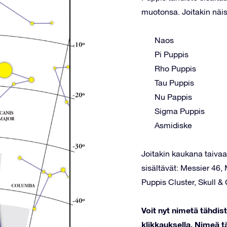
muotonsa. Joitakin näis
Naos
Pi Puppis
Rho Puppis
Tau Puppis
Nu Pappis
Sigma Puppis
Asmidiske
Joitakin kaukana taivaal
sisältävät: Messier 46
Puppis Cluster, Skull 
Voit nyt nimetä tähdi
klikkauksella. Nimeä tä