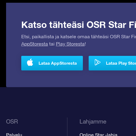
Katso tähteäsi OSR Star Fi
Etsi, paikallista ja katsele omaa tähteäsi OSR Star F
AppStoresta
tai
Play Storesta
!
Lataa AppStoresta
Lataa Play Sto
OSR
Lahjamme
Palvelu
Online Star -lahja