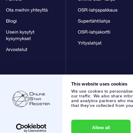
Ota meihin yhteyttä
OSR-lahjapakkaus
Blogi
Supertähtilahja
Usein kysytyt
OSR-lahjakortti
kysymykset
Yrityslahjat
Arvostelut
This website uses cookies
We use cookies to personalise
our traffic. We also share info
and analytics partners who may
that they’ve collected from you
Online Star Register BV
- Laan van de Maagd 83, 7324 BT 
,
Asiakaspalvelu:
help@osr.org
KVK: 60333553, VAT: NL 853
Allow all