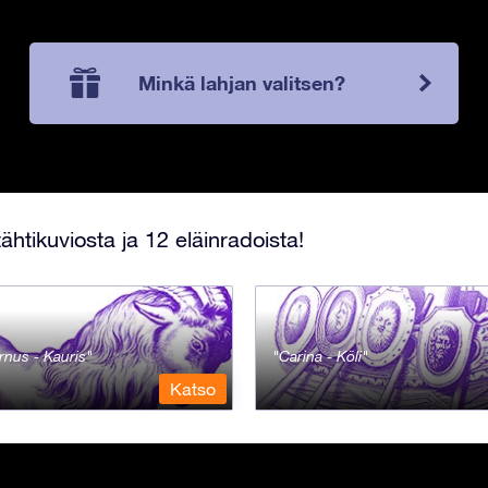
Minkä lahjan valitsen?
ähtikuviosta ja 12 eläinradoista!
rnus - Kauris
Carina - Köli
Katso