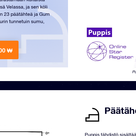
sä Velassa, ja sen köli
on 23 päätähteä ja Gum
uurin tunnetuin sumu,
00 ₩
Pu
Päätäh
Puppis tähdistö sisältä