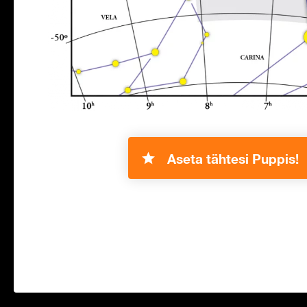
Aseta tähtesi Puppis!