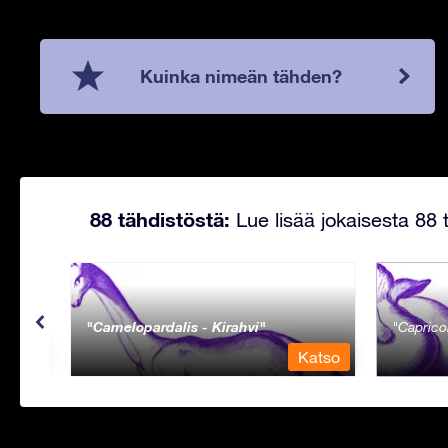
Kuinka nimeän tähden?
88 tähdistöstä:
Lue lisää jokaisesta 88 t
Camelopardalis - Kirahvi
Caprico
Katso
Katso