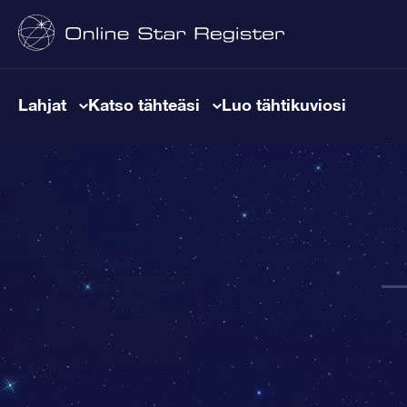
Lahjat
Katso tähteäsi
Luo tähtikuviosi