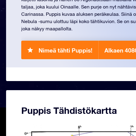
taljaa, joka kuului Oinaalle. Sen purje on nyt nähtävis
Carinassa. Puppis kuvaa aluksen peräkeulaa. Siinä 
Nebula -sumu ulottuu läpi koko tähtikuvion. Se on s
joka näkyy maapallolta.
Nimeä tähti Puppis!
Alkaen 408
Puppis Tähdistökartta