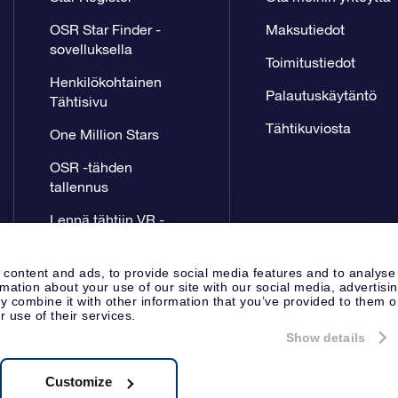
OSR Star Finder -
Maksutiedot
sovelluksella
Toimitustiedot
Henkilökohtainen
Palautuskäytäntö
Tähtisivu
Tähtikuviosta
One Million Stars
OSR -tähden
tallennus
Lennä tähtiin VR -
sovellus
 content and ads, to provide social media features and to analyse
rmation about your use of our site with our social media, advertisi
 combine it with other information that you’ve provided to them o
r use of their services.
Show details
Lehdistösivu
Tietosuoja ja vas
Apeldoorn, The Netherlands
8.62.722B01
Customize