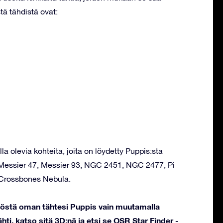
tä tähdistä ovat:
la olevia kohteita, joita on löydetty Puppis:sta
, Messier 47, Messier 93, NGC 2451, NGC 2477, Pi
& Crossbones Nebula.
stöstä oman tähtesi Puppis vain muutamalla
hti, katso sitä 3D:nä ja etsi se OSR Star Finder -