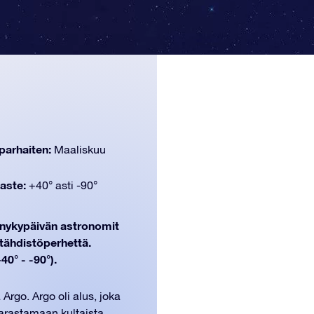
parhaiten:
Maaliskuu
aste:
+40° asti -90°
n nykypäivän astronomit
tähdistöperhettä.
0° - -90°).
Argo. Argo oli alus, joka
varastamaan kultaista