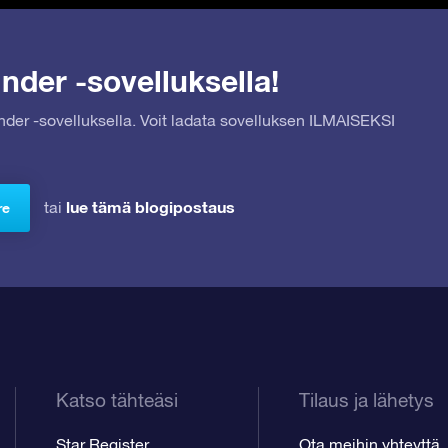
nder -sovelluksella!
inder -sovelluksella. Voit ladata sovelluksen ILMAISEKSI
lue tämä blogipostaus
tai
re
Katso tähteäsi
Tilaus ja lähetys
Star Register
Ota meihin yhteyttä