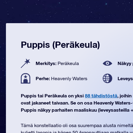
Puppis (Peräkeula)
Merkitys:
Näkyy 
Peräkeula
Perhe:
Leveys
Heavenly Waters
Puppis tai Peräkeula on yksi
88 tähdistöstä
, joihi
ovat jakaneet taivaan. Se on osa Heavenly Waters-
Puppis näkyy parhaiten maaliskuu (leveysasteilla +4
Tämä konstellaatio oli osa suurempaa alusta nimeltä 
kuljetti Iasonia ja hänen 50 Argonauttiaan matkalla 