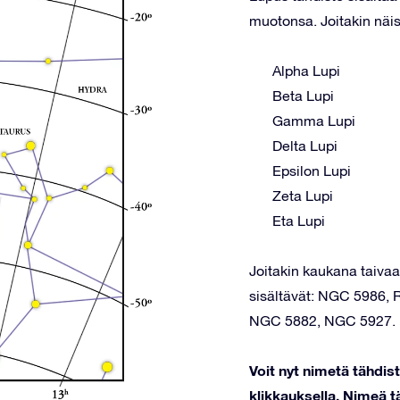
muotonsa. Joitakin näis
Alpha Lupi
Beta Lupi
Gamma Lupi
Delta Lupi
Epsilon Lupi
Zeta Lupi
Eta Lupi
Joitakin kaukana taivaal
sisältävät: NGC 5986,
NGC 5882, NGC 5927.
Voit nyt nimetä tähdi
klikkauksella. Nimeä tä