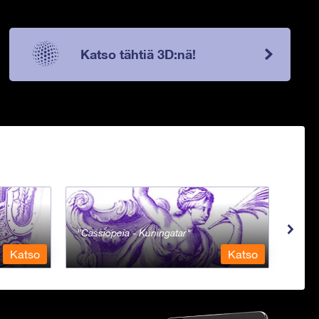
Katso tähtiä 3D:nä!
Cassiopeia - Kuningatar
Cent
Katso
Katso