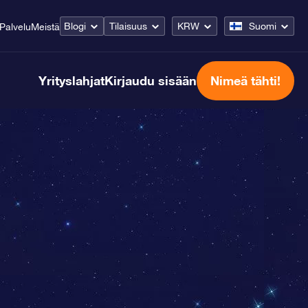
Blogi
Tilaisuus
KRW
Suomi
Palvelu
Meistä
Yrityslahjat
Kirjaudu sisään
Nimeä tähti!