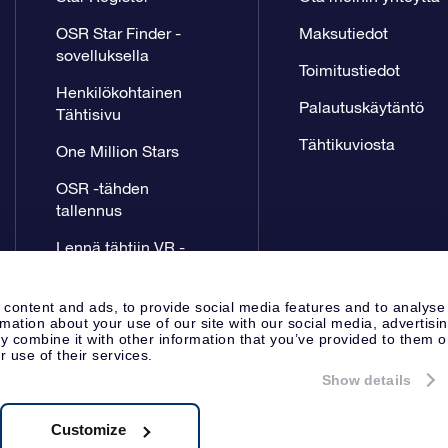
OSR Star Finder -
Maksutiedot
sovelluksella
Toimitustiedot
Henkilökohtainen
Palautuskäytäntö
Tähtisivu
Tähtikuviosta
One Million Stars
OSR -tähden
tallennus
Lennä tähtiin VR -
sovellus
 content and ads, to provide social media features and to analyse
rmation about your use of our site with our social media, advertisi
 combine it with other information that you’ve provided to them o
r use of their services.
Show details
Lehdistösivu
Tietosuoja ja vas
Apeldoorn, The Netherlands
8.62.722B01
Customize