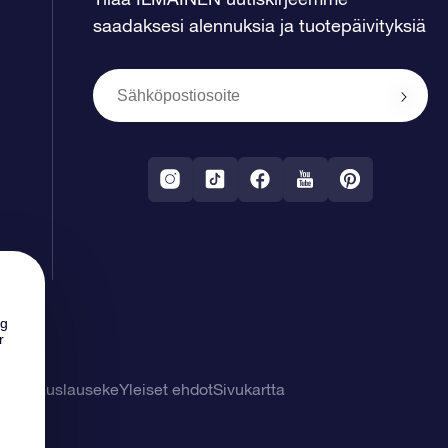
saadaksesi alennuksia ja tuotepäivityksiä
ng
r
tuuvapauslauseke
Yleiset ehdot
Sivukartta