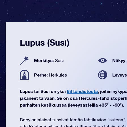
Lupus (Susi)
Merkitys:
Näkyy 
Susi
Perhe:
Leveys
Herkules
Lupus tai Susi on yksi
88 tähdistöstä
, joihin nyky
jakaneet taivaan. Se on osa Hercules-tähdistöper
parhaiten kesäkuussa (leveysasteilla +35° - -90°).
Babylonialaiset tunsivat tämän tähtikuvion ”sutena”.
että Kentauri piti sutta kohti alttaria (Aran tähdistöä)