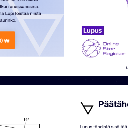
lkoi renessanssina.
 Lupi loistaa niistä
aurinko.
00 ₩
L
Päätäh
Lupus tähdistö sisältää