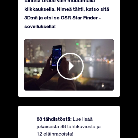
tähtesi Draco vain muutamalla
klikkauksella. Nimeä tähti, katso sitä
3D:nä ja etsi se OSR Star Finder -
sovelluksella!
88 tähdistöstä:
Lue lisää
jokaisesta 88 tähtikuviosta ja
12 eläinradoista!