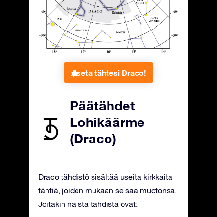
Aseta tähtesi Draco!
Päätähdet
Lohikäärme
(Draco)
Draco tähdistö sisältää useita kirkkaita
tähtiä, joiden mukaan se saa muotonsa.
Joitakin näistä tähdistä ovat: