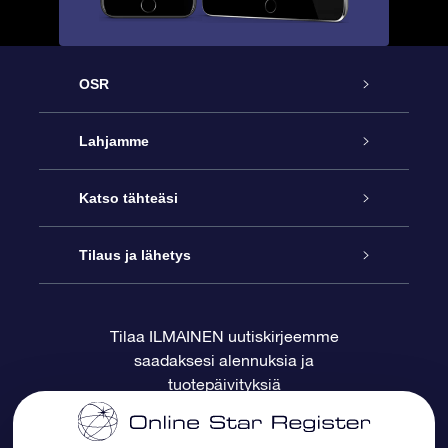
OSR
Palvelu
Lahjamme
Ota meihin yhteyttä
Online Star -lahja
Katso tähteäsi
Blogi
OSR-lahjapakkaus
Star Register
Tilaus ja lähetys
Usein kysytyt kysymykset
Supertähtilahja
OSR Star Finder -sovelluksella
Ota meihin yhteyttä
Tilaa ILMAINEN uutiskirjeemme
saadaksesi alennuksia ja
Arvostelut
OSR-lahjakortti
Henkilökohtainen Tähtisivu
Maksutiedot
tuotepäivityksiä
Yrityslahjat
One Million Stars
Toimitustiedot