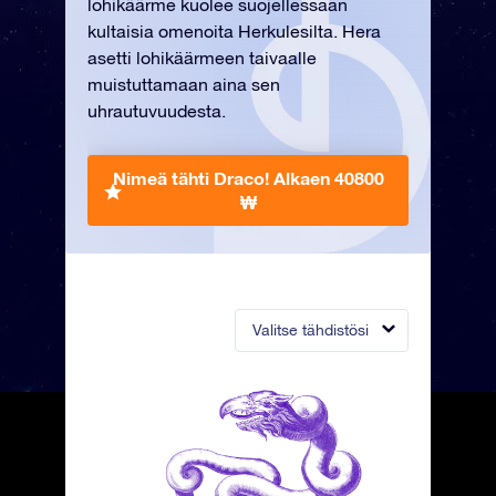
lohikäärme kuolee suojellessaan
kultaisia omenoita Herkulesilta. Hera
asetti lohikäärmeen taivaalle
muistuttamaan aina sen
uhrautuvuudesta.
Nimeä tähti Draco!
Alkaen 40800
₩
Valitse tähdistösi