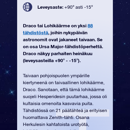
Leveysaste:
+90° asti -15°
Draco tai Lohikäärme on yksi
88
tähdistöstä
, joihin nykypäivän
astronomit ovat jakaneet taivaan. Se
on osa Ursa Major-tähdistöperhettä.
Draco näkyy parhaiten heinäkuu
(leveysasteilla +90° - -15°).
Taivaan pohjoispuolen ympärille
kiertyneenä on taivaallinen lohikäärme,
Draco. Sanotaan, että tämä lohikäärme
suojeli Hesperidesin puutarhaa, jossa oli
kultaisia omenoita kasvavia puita.
Tähdistössä on 21 päätähteä ja erityisen
huomattava Zenith-tähti. Osana
Herkulesin kahtatoista urotyötä,