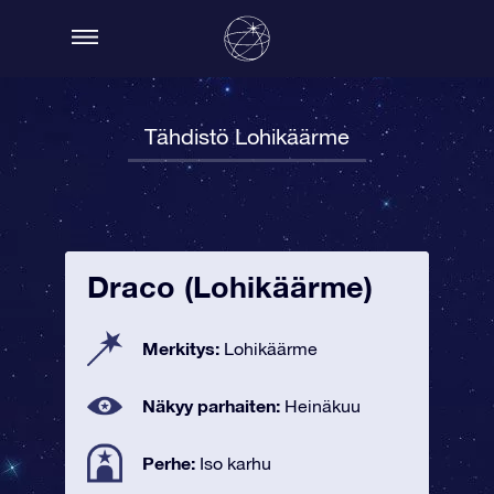
Tähdistö Lohikäärme
Draco (Lohikäärme)
Merkitys:
Lohikäärme
Näkyy parhaiten:
Heinäkuu
Perhe:
Iso karhu