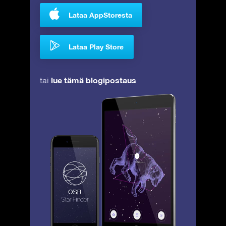
Lataa AppStoresta
Lataa Play Store
lue tämä blogipostaus
tai