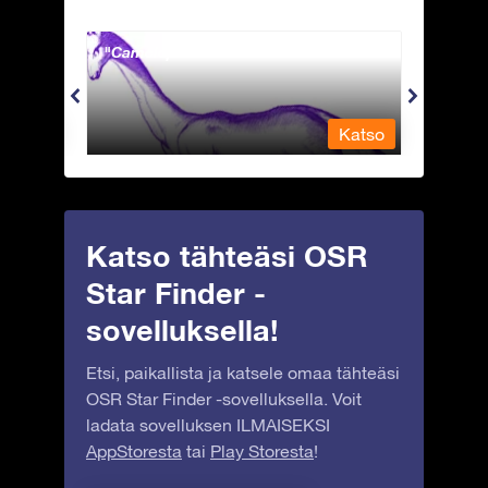
Camelopardalis - Kirahvi
Capri
Katso
Katso
Katso tähteäsi OSR
Star Finder -
sovelluksella!
Etsi, paikallista ja katsele omaa tähteäsi
OSR Star Finder -sovelluksella. Voit
ladata sovelluksen ILMAISEKSI
AppStoresta
tai
Play Storesta
!