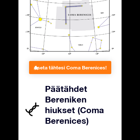
Aseta tähtesi Coma Berenices!
Päätähdet
Bereniken
hiukset (Coma
Berenices)