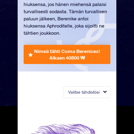
hiuksensa, jos hänen miehensä palaisi
turvallisesti sodasta. Tämän turvallisen
paluun jälkeen, Berenike antoi
hiuksensa Aphroditelle, joka sijoitti ne
tähtien joukkoon.
Nimeä tähti Coma Berenices!
Alkaen 40800 ₩
Valitse tähdistösi