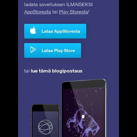
ladata sovelluksen ILMAISEKSI
AppStoresta
tai
Play Storesta
!
Lataa AppStoresta
Lataa Play Store
lue tämä blogipostaus
tai