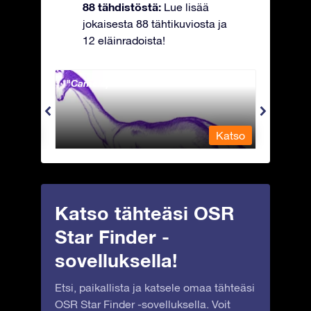
88 tähdistöstä:
Lue lisää
jokaisesta 88 tähtikuviosta ja
12 eläinradoista!
Camelopardalis - Kirahvi
Capri
Katso
Katso
Katso tähteäsi OSR
Star Finder -
sovelluksella!
Etsi, paikallista ja katsele omaa tähteäsi
OSR Star Finder -sovelluksella. Voit