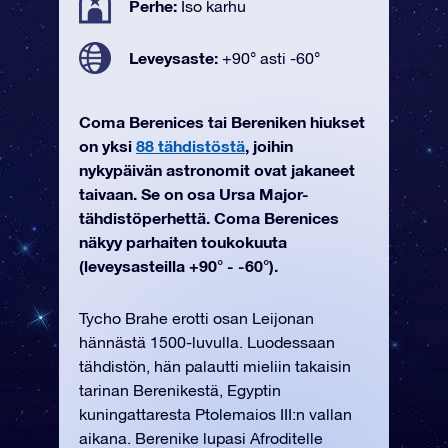
Perhe:
Iso karhu
Leveysaste:
+90° asti -60°
Coma Berenices tai Bereniken hiukset
on yksi
88 tähdistöstä
, joihin
nykypäivän astronomit ovat jakaneet
taivaan. Se on osa Ursa Major-
tähdistöperhettä. Coma Berenices
näkyy parhaiten toukokuuta
(leveysasteilla +90° - -60°).
Tycho Brahe erotti osan Leijonan
hännästä 1500-luvulla. Luodessaan
tähdistön, hän palautti mieliin takaisin
tarinan Berenikestä, Egyptin
kuningattaresta Ptolemaios III:n vallan
aikana. Berenike lupasi Afroditelle