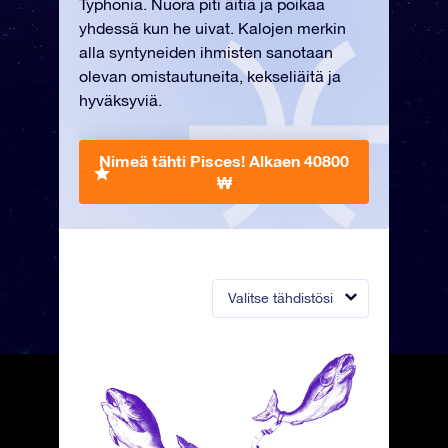
Typhonia. Nuora piti äitiä ja poikaa
yhdessä kun he uivat. Kalojen merkin
alla syntyneiden ihmisten sanotaan
olevan omistautuneita, kekseliäitä ja
hyväksyviä.
Nimeä tähti Pisces!
Alkaen 40800
₩
Valitse tähdistösi