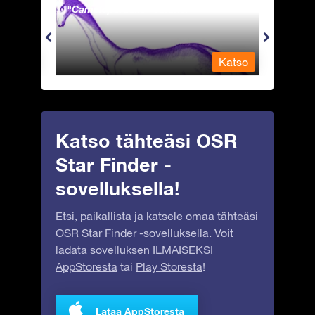
Camelopardalis - Kirahvi
Capri
Katso
Katso
Katso tähteäsi OSR
Star Finder -
sovelluksella!
Etsi, paikallista ja katsele omaa tähteäsi
OSR Star Finder -sovelluksella. Voit
ladata sovelluksen ILMAISEKSI
AppStoresta
tai
Play Storesta
!
Lataa AppStoresta