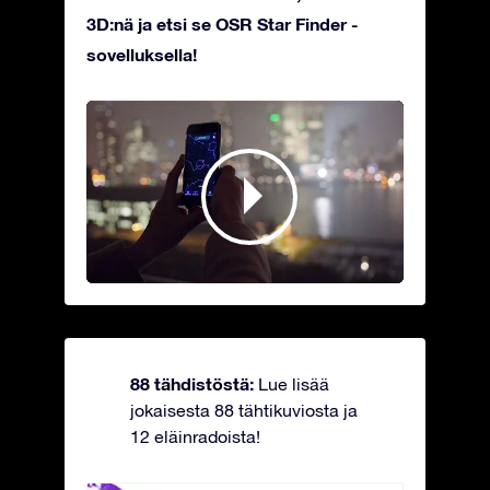
3D:nä ja etsi se OSR Star Finder -
sovelluksella!
88 tähdistöstä:
Lue lisää
jokaisesta 88 tähtikuviosta ja
12 eläinradoista!