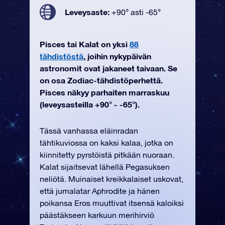
Leveysaste:
+90° asti -65°
Pisces tai Kalat on yksi
88
tähdistöstä
, joihin nykypäivän
astronomit ovat jakaneet taivaan. Se
on osa Zodiac-tähdistöperhettä.
Pisces näkyy parhaiten marraskuu
(leveysasteilla +90° - -65°).
Tässä vanhassa eläinradan
tähtikuviossa on kaksi kalaa, jotka on
kiinnitetty pyrstöistä pitkään nuoraan.
Kalat sijaitsevat lähellä Pegasuksen
neliötä. Muinaiset kreikkalaiset uskovat,
että jumalatar Aphrodite ja hänen
poikansa Eros muuttivat itsensä kaloiksi
päästäkseen karkuun merihirviö