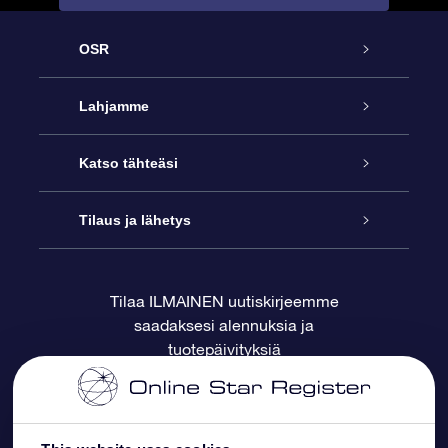
OSR
Palvelu
Lahjamme
Ota meihin yhteyttä
Online Star -lahja
Katso tähteäsi
Blogi
OSR-lahjapakkaus
Star Register
Tilaus ja lähetys
Usein kysytyt kysymykset
Supertähtilahja
OSR Star Finder -sovelluksella
Ota meihin yhteyttä
Tilaa ILMAINEN uutiskirjeemme
saadaksesi alennuksia ja
Arvostelut
OSR-lahjakortti
Henkilökohtainen Tähtisivu
Maksutiedot
tuotepäivityksiä
Yrityslahjat
One Million Stars
Toimitustiedot
OSR -tähden tallennus
Palautuskäytäntö