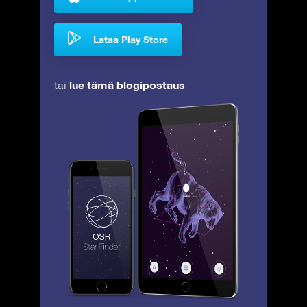
Lataa Play Store
lue tämä blogipostaus
tai