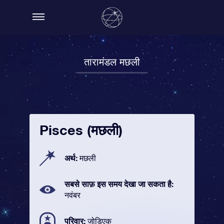
तारामंडल मछली
Pisces (मछली)
अर्थ:
मछली
सबसे साफ़ इस समय देखा जा सकता है:
नवंबर
परिवार:
ज़ोडिएक