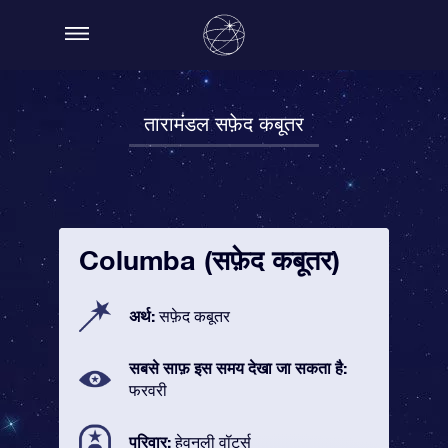
तारामंडल सफ़ेद कबूतर
Columba (सफ़ेद कबूतर)
अर्थ:
सफ़ेद कबूतर
सबसे साफ़ इस समय देखा जा सकता है:
फरवरी
परिवार:
हेवनली वॉटर्स