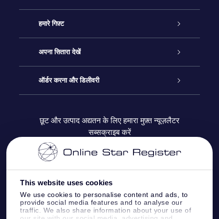
ग्राहक सेवा
हमारे गिफ़्ट
हमसे संपर्क करें
ऑनलाइन स्टार गिफ़्ट
अपना सितारा देखें
ब्लॉग
OSR गिफ़्ट पैक
स्टार रजिस्टर
ऑर्डर करना और डिलीवरी
अक्सर पूछे जाने वाले प्रश्न
सुपर स्टार गिफ़्ट
OSR स्टार फाइन्डर ऐप के
ग्राहक लॉगिन
छूट और उत्पाद अद्यतन के लिए हमारा मुफ़्त न्यूज़लैटर
सब्सक्राइब करें
रिव्यू
OSR गिफ़्ट कार्ड
स्टार पेज को अपनी पसंद के मुताबिक तैयार करें
भुगतान जानकारी
कॉर्पोरेट उपहार
वन मिलियन स्टार्स
शिपिंग जानकारी
This website uses cookies
OSR स्टार सेवर
वापिसी नीति
We use cookies to personalise content and ads, to
provide social media features and to analyse our
traffic. We also share information about your use of
our site with our social media, advertising and