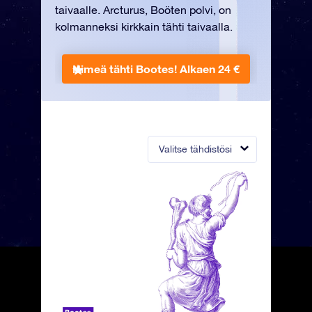
taivaalle. Arcturus, Boöten polvi, on
kolmanneksi kirkkain tähti taivaalla.
Nimeä tähti Bootes!
Alkaen 24 €
Valitse tähdistösi