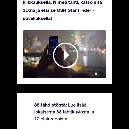
klikkauksella. Nimeä tähti, katso sitä
3D:nä ja etsi se OSR Star Finder -
sovelluksella!
88 tähdistöstä:
Lue lisää
jokaisesta 88 tähtikuviosta ja
12 eläinradoista!