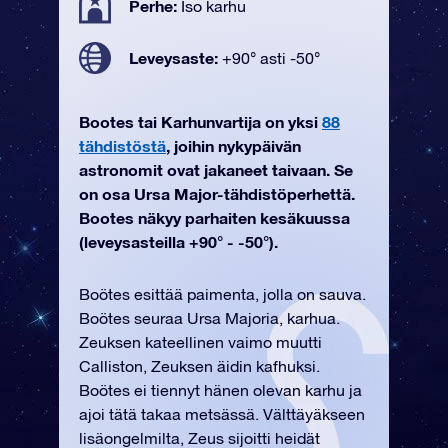
Perhe:
Iso karhu
Leveysaste:
+90° asti -50°
Bootes tai Karhunvartija on yksi
88
tähdistöstä
, joihin nykypäivän
astronomit ovat jakaneet taivaan. Se
on osa Ursa Major-tähdistöperhettä.
Bootes näkyy parhaiten kesäkuussa
(leveysasteilla +90° - -50°).
Boötes esittää paimenta, jolla on sauva.
Boötes seuraa Ursa Majoria, karhua.
Zeuksen kateellinen vaimo muutti
Calliston, Zeuksen äidin kafhuksi.
Boötes ei tiennyt hänen olevan karhu ja
ajoi tätä takaa metsässä. Välttäyäkseen
lisäongelmilta, Zeus sijoitti heidät