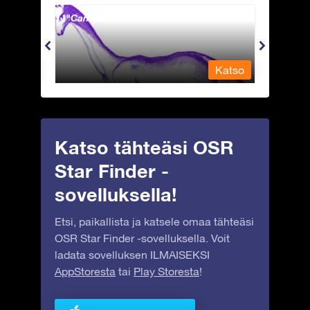
Camelopardalis - Kirahvi
Capri
Katso
Katso
Katso tähteäsi OSR
Star Finder -
sovelluksella!
Etsi, paikallista ja katsele omaa tähteäsi
OSR Star Finder -sovelluksella. Voit
ladata sovelluksen ILMAISEKSI
AppStoresta
tai
Play Storesta
!