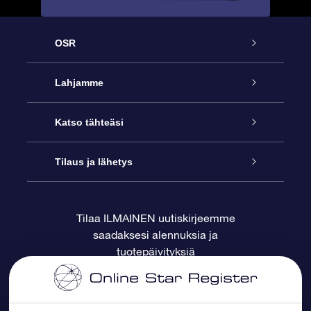
OSR
Palvelu
Lahjamme
Ota meihin yhteyttä
Online Star -lahja
Katso tähteäsi
Blogi
OSR-lahjapakkaus
Star Register
Tilaus ja lähetys
Usein kysytyt kysymykset
Supertähtilahja
OSR Star Finder -sovelluksella
Ota meihin yhteyttä
Tilaa ILMAINEN uutiskirjeemme
saadaksesi alennuksia ja
Arvostelut
OSR-lahjakortti
Henkilökohtainen Tähtisivu
Maksutiedot
tuotepäivityksiä
Yrityslahjat
One Million Stars
Toimitustiedot