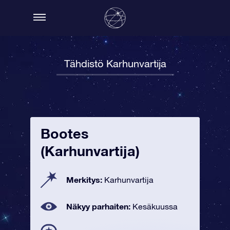
Tähdistö Karhunvartija
Bootes
(Karhunvartija)
Merkitys:
Karhunvartija
Näkyy parhaiten:
Kesäkuussa