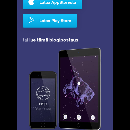
Lataa AppStoresta
Lataa Play Store
lue tämä blogipostaus
tai